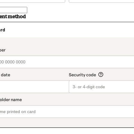
ment method
ard
t_data.section_title_v2