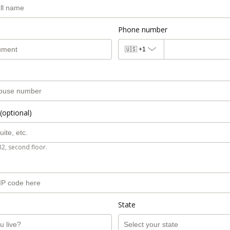
Phone number
🇺🇸
+1
(optional)
B2, second floor.
State