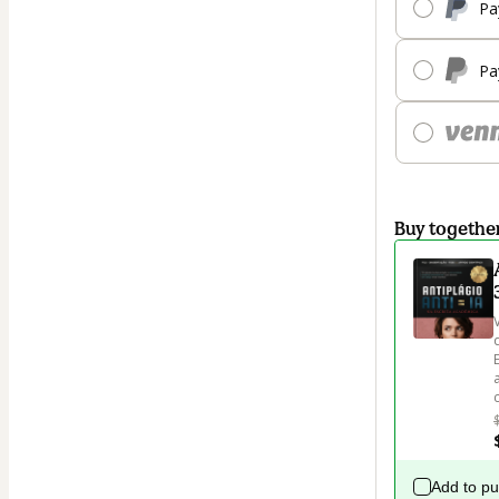
Pa
Pa
Buy togethe
Add to p