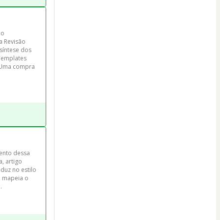
ão 
a Revisão 
síntese dos 
Templates 
. Uma compra 
ento dessa 
a, artigo 
duz no estilo 
, mapeia o 
.