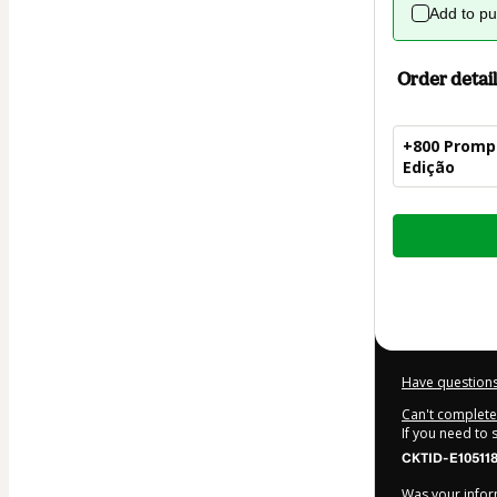
Add to p
Order detail
+800 Prompt
Edição
Total
of
$27.00
Have questions
Can't complete 
If you need to
CKTID-E10511
Was your inform