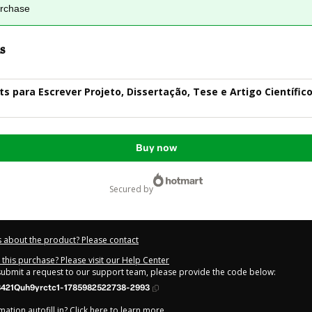
urchase
s
s para Escrever Projeto, Dissertação, Tese e Artigo Científico
Buy now
secured by
 about the product? Please contact
this purchase? Please visit our Help Center
 submit a request to our support team, please provide the code below:
8421Quh9yrctc1-1785982522738-2993
ation autofill in?
Click here to learn more
.