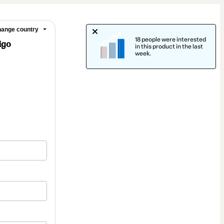
ange country
18 people were interested
igo
in this product in the last
week.