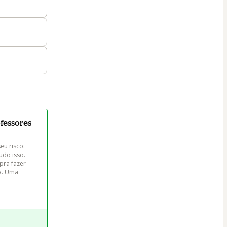
ofessores
eu risco: 
udo isso. 
pra fazer 
a. Uma 