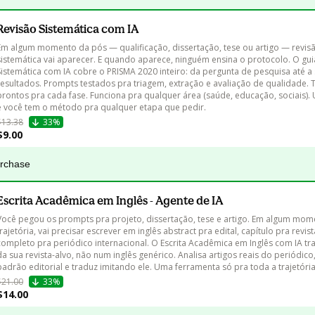
Revisão Sistemática com IA
Em algum momento da pós — qualificação, dissertação, tese ou artigo — revis
sistemática vai aparecer. E quando aparece, ninguém ensina o protocolo. O gui
Sistemática com IA cobre o PRISMA 2020 inteiro: da pergunta de pesquisa até a 
resultados. Prompts testados pra triagem, extração e avaliação de qualidade. 
prontos pra cada fase. Funciona pra qualquer área (saúde, educação, sociais)
e você tem o método pra qualquer etapa que pedir.
$13.38
33%
$9.00
urchase
Escrita Acadêmica em Inglês - Agente de IA
Você pegou os prompts pra projeto, dissertação, tese e artigo. Em algum mom
trajetória, vai precisar escrever em inglês abstract pra edital, capítulo pra revist
completo pra periódico internacional. O Escrita Acadêmica em Inglês com IA tra
da sua revista-alvo, não num inglês genérico. Analisa artigos reais do periódico
padrão editorial e traduz imitando ele. Uma ferramenta só pra toda a trajetória
$21.00
33%
$14.00