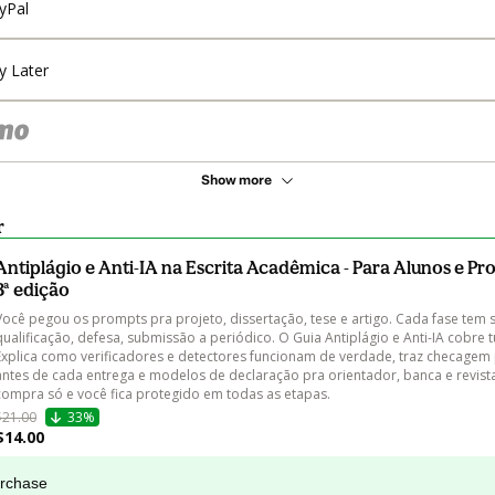
yPal
y Later
Show more
r
Antiplágio e Anti-IA na Escrita Acadêmica - Para Alunos e Pr
3ª edição
Você pegou os prompts pra projeto, dissertação, tese e artigo. Cada fase tem s
qualificação, defesa, submissão a periódico. O Guia Antiplágio e Anti-IA cobre t
Explica como verificadores e detectores funcionam de verdade, traz checagem 
antes de cada entrega e modelos de declaração pra orientador, banca e revist
compra só e você fica protegido em todas as etapas.
$21.00
33%
$14.00
urchase