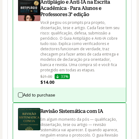
Antiplágio e Anti-IA na Escrita
Acadêmica - Para Alunos e
Professores 3ª edição
Você pegou os prompts pra projeto, 
dissertação, tese e artigo. Cada fase tem seu 
risco: qualificação, defesa, submissão a 
periódico. O Guia Antiplágio e Anti-IA cobre 
tudo isso. Explica como verificadores e 
detectores funcionam de verdade, traz 
checagem pra fazer antes de cada entrega e 
modelos de declaração pra orientador, 
banca e revista. Uma compra só e você fica 
protegido em todas as etapas.
$21.00
33%
$14.00
Add to purchase
Revisão Sistemática com IA
Em algum momento da pós — qualificação, 
dissertação, tese ou artigo — revisão 
sistemática vai aparecer. E quando aparece, 
ninguém ensina o protocolo. O guia Revisão 