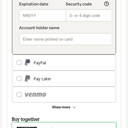
PayPal
Pay Later
Show more
Buy together