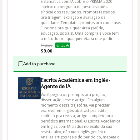
Sistemática com IA cobre o PRISMA 2020 
inteiro: da pergunta de pesquisa até a 
síntese dos resultados. Prompts testados 
pra triagem, extração e avaliação de 
qualidade. Templates prontos pra cada fase. 
Funciona pra qualquer área (saúde, 
educação, sociais). Uma compra e você tem 
o método pra qualquer etapa que pedir.
$13.38
33%
$9.00
Add to purchase
Escrita Acadêmica em Inglês -
Agente de IA
Você pegou os prompts pra projeto, 
dissertação, tese e artigo. Em algum 
momento dessa trajetória, vai precisar 
escrever em inglês abstract pra edital, 
capítulo pra revista, artigo completo pra 
periódico internacional. O Escrita Acadêmica 
em Inglês com IA traduz no estilo da sua 
revista-alvo, não num inglês genérico. 
Analisa artigos reais do periódico, mapeia o 