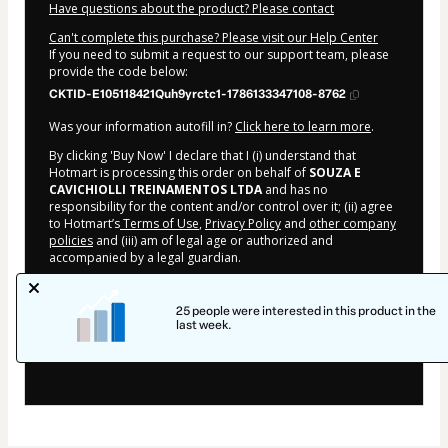
Have questions about the product? Please contact
Can't complete this purchase? Please visit our Help Center
If you need to submit a request to our support team, please
provide the code below:
CKTID-E105118421Quh9yrctc1-1786133347108-8762
Was your information autofill in?
Click here to learn more
.
By clicking 'Buy Now' I declare that I (i) understand that
Hotmart is processing this order on behalf of
SOUZA E
CAVICHIOLLI TREINAMENTOS LTDA
and has no
responsibility for the content and/or control over it; (ii) agree
to Hotmart’s
Terms of Use
,
Privacy Policy
and
other company
policies
and (iii) am of legal age or authorized and
accompanied by a legal guardian.
Learn more about your purchase
here
.
25 people were interested in this product in the
Hotmart ©
2026
- All rights reserved
last week.
2026-08-07T20:09:09.091Z
REF.