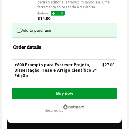
padrão editorial e traduz imitando ele. Uma 
ferramenta só pra toda a trajetória.
$21.00
33%
$14.00
Add to purchase
Order details
+800 Prompts para Escrever Projeto,
$27.00
Dissertação, Tese e Artigo Científico 3ª
Edição
Total
Buy now
of
$27.00
secured by