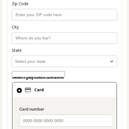
Zip Code
City
State
Select payment method
Card
Card
selected
as
payment
payment_data.section_title_v2
method