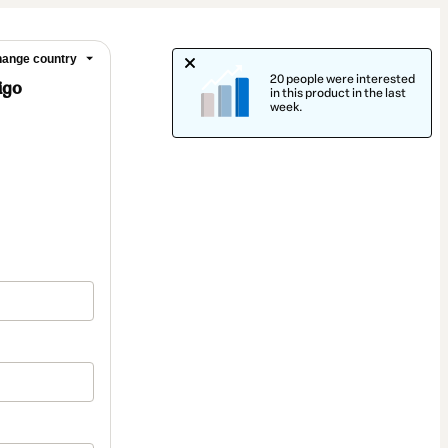
ange country
20 people were interested
igo
in this product in the last
week.