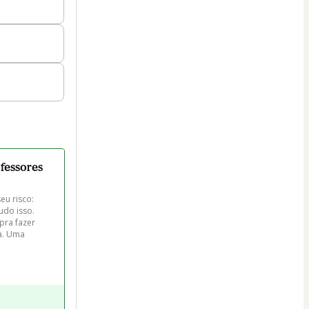
ofessores
eu risco: 
udo isso. 
pra fazer 
a. Uma 