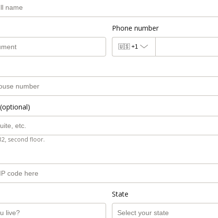
Phone number
🇺🇸
+1
(optional)
B2, second floor.
State