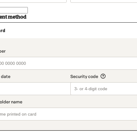
ment method
ard
t_data.section_title_v2