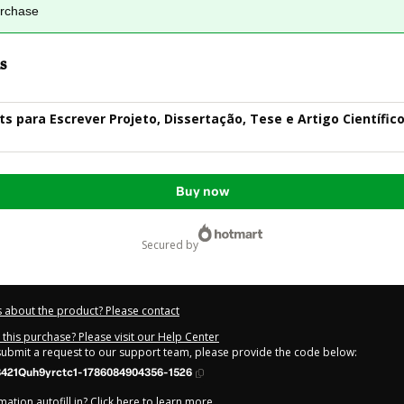
urchase
s
s para Escrever Projeto, Dissertação, Tese e Artigo Científico
Buy now
secured by
 about the product? Please contact
this purchase? Please visit our Help Center
 submit a request to our support team, please provide the code below:
8421Quh9yrctc1-1786084904356-1526
ation autofill in?
Click here to learn more
.