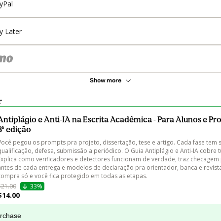
yPal
y Later
Show more
r
Antiplágio e Anti-IA na Escrita Acadêmica - Para Alunos e Pr
3ª edição
Você pegou os prompts pra projeto, dissertação, tese e artigo. Cada fase tem s
qualificação, defesa, submissão a periódico. O Guia Antiplágio e Anti-IA cobre t
Explica como verificadores e detectores funcionam de verdade, traz checagem 
antes de cada entrega e modelos de declaração pra orientador, banca e revist
compra só e você fica protegido em todas as etapas.
$21.00
33%
$14.00
urchase