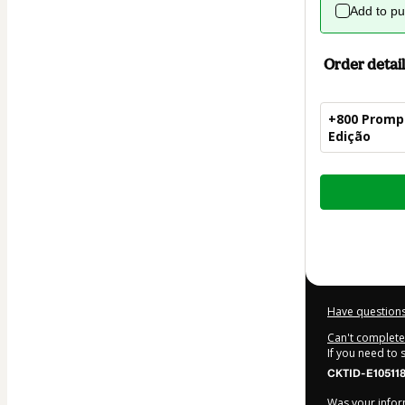
Add to p
Order detail
+800 Prompt
Edição
Total
of
$27.00
Have questions
Can't complete 
If you need to
CKTID-E10511
Was your inform