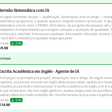
Revisão Sistemática com IA
Em algum momento da pós — qualificação, dissertação, tese ou artigo — revis
sistemática vai aparecer. E quando aparece, ninguém ensina o protocolo. O gui
Sistemática com IA cobre o PRISMA 2020 inteiro: da pergunta de pesquisa até a 
resultados. Prompts testados pra triagem, extração e avaliação de qualidade. 
prontos pra cada fase. Funciona pra qualquer área (saúde, educação, sociais)
e você tem o método pra qualquer etapa que pedir.
$13.38
33%
$9.00
urchase
Escrita Acadêmica em Inglês - Agente de IA
Você pegou os prompts pra projeto, dissertação, tese e artigo. Em algum mom
trajetória, vai precisar escrever em inglês abstract pra edital, capítulo pra revist
completo pra periódico internacional. O Escrita Acadêmica em Inglês com IA tra
da sua revista-alvo, não num inglês genérico. Analisa artigos reais do periódico
padrão editorial e traduz imitando ele. Uma ferramenta só pra toda a trajetória
$21.00
33%
$14.00