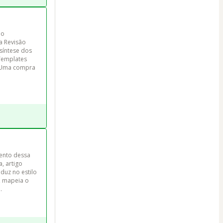
ão 
a Revisão 
síntese dos 
Templates 
. Uma compra 
ento dessa 
a, artigo 
duz no estilo 
, mapeia o 
.