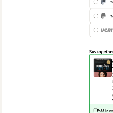
Pa
Pa
Buy togethe
Add to p