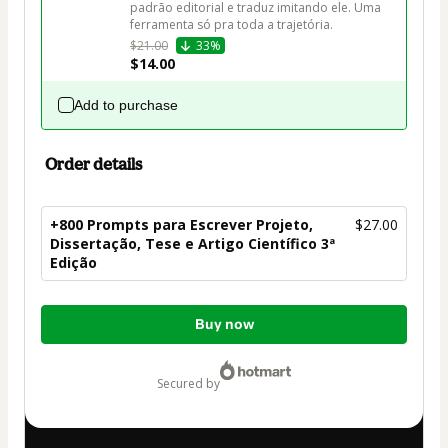
padrão editorial e traduz imitando ele. Uma 
ferramenta só pra toda a trajetória.
$21.00
33%
$14.00
Add to purchase
Order details
+800 Prompts para Escrever Projeto,
$27.00
Dissertação, Tese e Artigo Científico 3ª
Edição
Total
Buy now
of
$27.00
secured by