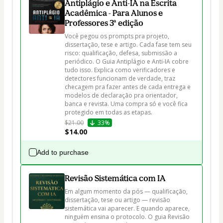
Antiplágio e Anti-IA na Escrita
Acadêmica - Para Alunos e
Professores 3ª edição
Você pegou os prompts pra projeto, 
dissertação, tese e artigo. Cada fase tem seu 
risco: qualificação, defesa, submissão a 
periódico. O Guia Antiplágio e Anti-IA cobre 
tudo isso. Explica como verificadores e 
detectores funcionam de verdade, traz 
checagem pra fazer antes de cada entrega e 
modelos de declaração pra orientador, 
banca e revista. Uma compra só e você fica 
protegido em todas as etapas.
$21.00
33%
$14.00
Add to purchase
Revisão Sistemática com IA
Em algum momento da pós — qualificação, 
dissertação, tese ou artigo — revisão 
sistemática vai aparecer. E quando aparece, 
ninguém ensina o protocolo. O guia Revisão 