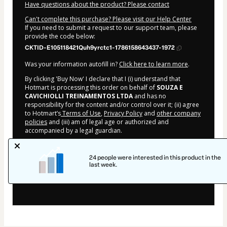
Have questions about the product? Please contact
Can't complete this purchase? Please visit our Help Center
If you need to submit a request to our support team, please
provide the code below:
CKTID-E105118421Quh9yrctc1-1786158643437-1972
Was your information autofill in?
Click here to learn more
.
By clicking 'Buy Now' I declare that I (i) understand that
Hotmart is processing this order on behalf of
SOUZA E
CAVICHIOLLI TREINAMENTOS LTDA
and has no
responsibility for the content and/or control over it; (ii) agree
to Hotmart’s
Terms of Use
,
Privacy Policy
and
other company
policies
and (iii) am of legal age or authorized and
accompanied by a legal guardian.
Learn more about your purchase
here
.
24 people were interested in this product in the
Hotmart ©
2026
- All rights reserved
last week.
2026-08-08T03:10:45.519Z
REF.