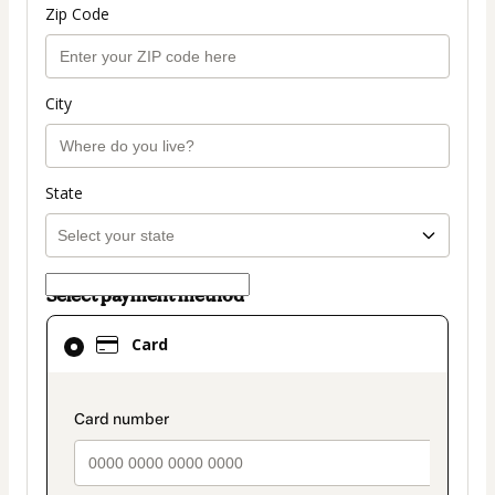
Zip Code
City
State
Select payment method
Card
Card
selected
as
payment
payment_data.section_title_v2
method