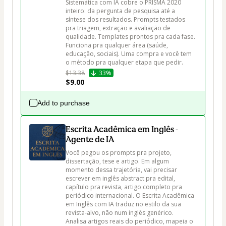
Sistemática com IA cobre o PRISMA 2020 
inteiro: da pergunta de pesquisa até a 
síntese dos resultados. Prompts testados 
pra triagem, extração e avaliação de 
qualidade. Templates prontos pra cada fase. 
Funciona pra qualquer área (saúde, 
educação, sociais). Uma compra e você tem 
o método pra qualquer etapa que pedir.
$13.38
33%
$9.00
Add to purchase
Escrita Acadêmica em Inglês -
Agente de IA
Você pegou os prompts pra projeto, 
dissertação, tese e artigo. Em algum 
momento dessa trajetória, vai precisar 
escrever em inglês abstract pra edital, 
capítulo pra revista, artigo completo pra 
periódico internacional. O Escrita Acadêmica 
em Inglês com IA traduz no estilo da sua 
revista-alvo, não num inglês genérico. 
Analisa artigos reais do periódico, mapeia o 