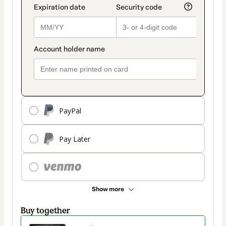
PayPal
Pay Later
Show more
Buy together