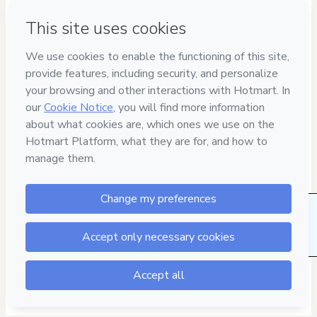
Have questions about the product? Please contact
Can't complete this purchase? Please visit our Help Center
If you need to submit a request to our support team, please
provide the code below:
CKTID-E105118421Quh9yrctc1-1786047638911-5441
Was your information autofill in?
Click here to learn more
.
By clicking 'Buy Now' I declare that I (i) understand that
Hotmart is processing this order on behalf of
SOUZA E
CAVICHIOLLI TREINAMENTOS LTDA
and has no
responsibility for the content and/or control over it; (ii) agree
to Hotmart’s
Terms of Use
,
Privacy Policy
and
other company
policies
and (iii) am of legal age or authorized and
accompanied by a legal guardian.
Learn more about your purchase
here
.
17 people were interested in this product in the
Hotmart ©
2026
- All rights reserved
last week.
2026-08-06T20:21:59.975Z
REF.