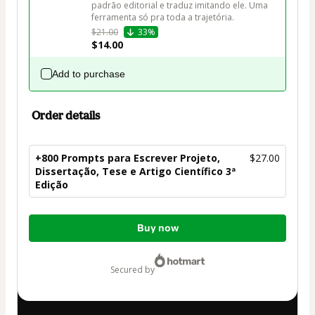
padrão editorial e traduz imitando ele. Uma 
ferramenta só pra toda a trajetória.
$21.00
33%
$14.00
Add to purchase
Order details
+800 Prompts para Escrever Projeto,
$27.00
Dissertação, Tese e Artigo Científico 3ª
Edição
Total
Buy now
of
$27.00
secured by