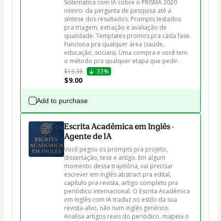
Sistemática com IA cobre o PRISMA 2020 
inteiro: da pergunta de pesquisa até a 
síntese dos resultados. Prompts testados 
pra triagem, extração e avaliação de 
qualidade. Templates prontos pra cada fase. 
Funciona pra qualquer área (saúde, 
educação, sociais). Uma compra e você tem 
o método pra qualquer etapa que pedir.
$13.38
33%
$9.00
Add to purchase
Escrita Acadêmica em Inglês -
Agente de IA
Você pegou os prompts pra projeto, 
dissertação, tese e artigo. Em algum 
momento dessa trajetória, vai precisar 
escrever em inglês abstract pra edital, 
capítulo pra revista, artigo completo pra 
periódico internacional. O Escrita Acadêmica 
em Inglês com IA traduz no estilo da sua 
revista-alvo, não num inglês genérico. 
Analisa artigos reais do periódico, mapeia o 