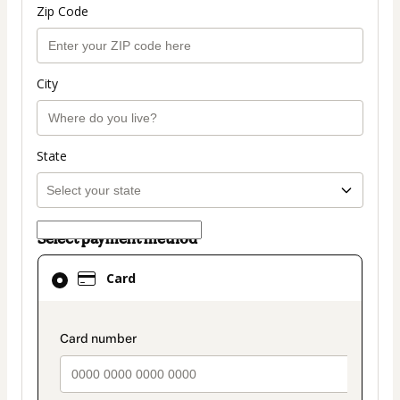
Zip Code
City
State
Select payment method
Card
Card
selected
as
payment
payment_data.section_title_v2
method