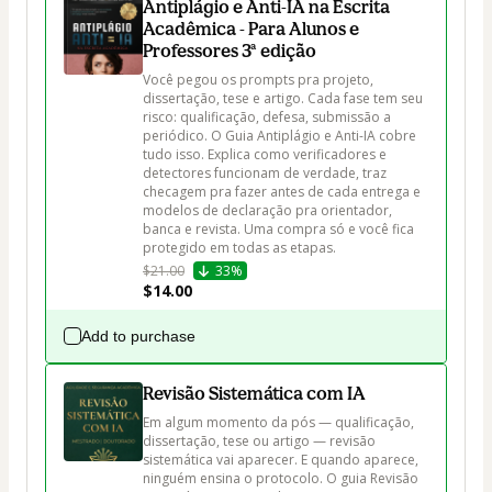
Antiplágio e Anti-IA na Escrita
Acadêmica - Para Alunos e
Professores 3ª edição
Você pegou os prompts pra projeto, 
dissertação, tese e artigo. Cada fase tem seu 
risco: qualificação, defesa, submissão a 
periódico. O Guia Antiplágio e Anti-IA cobre 
tudo isso. Explica como verificadores e 
detectores funcionam de verdade, traz 
checagem pra fazer antes de cada entrega e 
modelos de declaração pra orientador, 
banca e revista. Uma compra só e você fica 
protegido em todas as etapas.
$21.00
33%
$14.00
Add to purchase
Revisão Sistemática com IA
Em algum momento da pós — qualificação, 
dissertação, tese ou artigo — revisão 
sistemática vai aparecer. E quando aparece, 
ninguém ensina o protocolo. O guia Revisão 