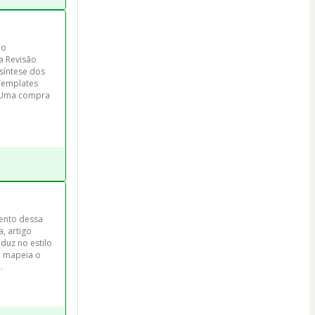
ão 
a Revisão 
síntese dos 
Templates 
. Uma compra 
ento dessa 
a, artigo 
duz no estilo 
, mapeia o 
.