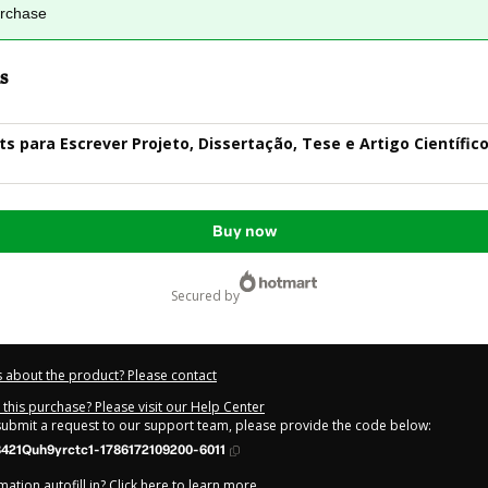
urchase
s
s para Escrever Projeto, Dissertação, Tese e Artigo Científico
Buy now
secured by
 about the product? Please contact
this purchase? Please visit our Help Center
 submit a request to our support team, please provide the code below:
421Quh9yrctc1-1786172109200-6011
ation autofill in?
Click here to learn more
.