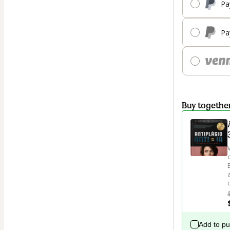
Pa
Pa
Buy togethe
Add to p