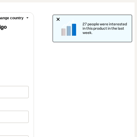
ange country
27 people were interested
igo
in this product in the last
week.