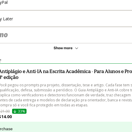
yPal
y Later
Show more
r
Antiplágio e Anti-IA na Escrita Acadêmica - Para Alunos e Pr
3ª edição
Você pegou os prompts pra projeto, dissertação, tese e artigo. Cada fase tem s
qualificação, defesa, submissão a periódico. O Guia Antiplágio e Anti-IA cobre t
Explica como verificadores e detectores funcionam de verdade, traz checagem 
antes de cada entrega e modelos de declaração pra orientador, banca e revist
compra só e você fica protegido em todas as etapas.
$21.00
33%
$14.00
urchase