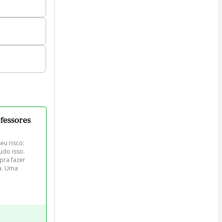
ofessores
eu risco: 
udo isso. 
pra fazer 
a. Uma 