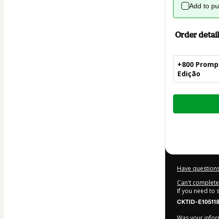
Add to p
Order detail
+800 Prompt
Edição
Total
of
$27.00
Have questions
Can't complete 
If you need to
CKTID-E105118
Was your inform