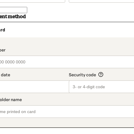
ment method
ard
t_data.section_title_v2