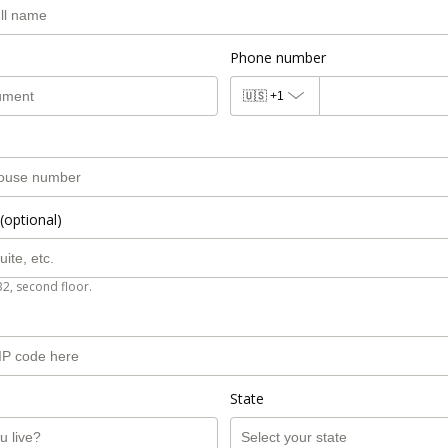
Phone number
🇺🇸
+1
(optional)
B2, second floor.
State