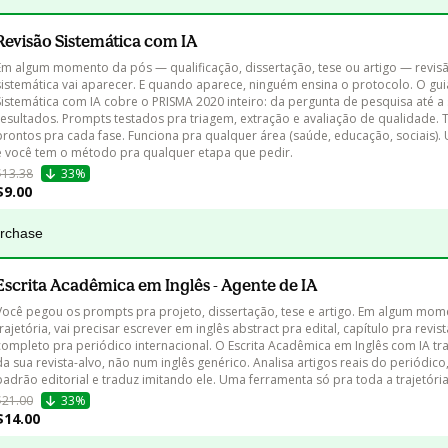
Revisão Sistemática com IA
Em algum momento da pós — qualificação, dissertação, tese ou artigo — revis
sistemática vai aparecer. E quando aparece, ninguém ensina o protocolo. O gui
Sistemática com IA cobre o PRISMA 2020 inteiro: da pergunta de pesquisa até a 
resultados. Prompts testados pra triagem, extração e avaliação de qualidade. 
prontos pra cada fase. Funciona pra qualquer área (saúde, educação, sociais)
e você tem o método pra qualquer etapa que pedir.
$13.38
33%
$9.00
urchase
Escrita Acadêmica em Inglês - Agente de IA
Você pegou os prompts pra projeto, dissertação, tese e artigo. Em algum mom
trajetória, vai precisar escrever em inglês abstract pra edital, capítulo pra revist
completo pra periódico internacional. O Escrita Acadêmica em Inglês com IA tra
da sua revista-alvo, não num inglês genérico. Analisa artigos reais do periódico
padrão editorial e traduz imitando ele. Uma ferramenta só pra toda a trajetória
$21.00
33%
$14.00