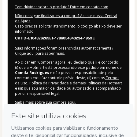
Tem dúvidas sobre o produto? Entre em contato com
Não consegue finalizar esta compra? Acesse nossa Central
de Ajuda
Caso precise solicitar atendimento, o código abaixo deve ser
informado:
CKTID-E104326269E1-1786054843234-1959
Suas informações foram preenchidas automaticamente?
Clique aqui para saber mais
.
Ao clicar em 'Comprar agora', eu declaro que li e concordo
(i) que a Hotmart está processando este pedido em nome de
Camila Rodrigues
e não possui responsabilidade pelo
conteúdo e/ou faz controle prévio deste; (ii) com os
Termos
de Uso
,
Política de Privacidade
e
demais Políticas da Hotmart
e (iii) que sou maior de idade ou autorizado e acompanhado
por um responsável legal.
Saiba mais sobre sua compra
aqui
.
Hotmart ©
2026
- Todos os direitos reservados
2026-08-06T22:20:45.853Z
REF.