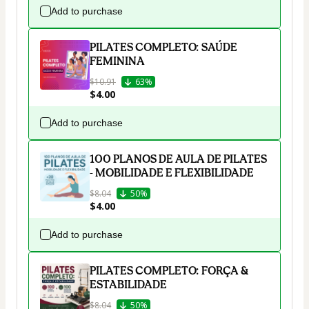
Add to purchase
PILATES COMPLETO: SAÚDE
FEMININA
$10.91
63%
$4.00
Add to purchase
100 PLANOS DE AULA DE PILATES
- MOBILIDADE E FLEXIBILIDADE
$8.04
50%
$4.00
Add to purchase
PILATES COMPLETO: FORÇA &
ESTABILIDADE
$8.04
50%