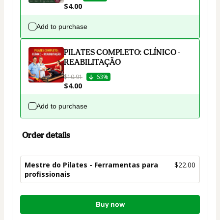
$4.00
Add to purchase
PILATES COMPLETO: CLÍNICO -
REABILITAÇÃO
$10.91
63%
$4.00
Add to purchase
Order details
Mestre do Pilates - Ferramentas para
$22.00
profissionais
Total
Buy now
of
$22.00