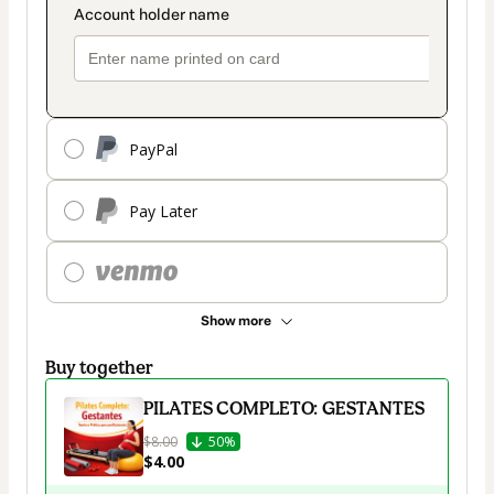
PayPal
Pay Later
Show more
Buy together
PILATES COMPLETO: GESTANTES
$8.00
50%
$4.00