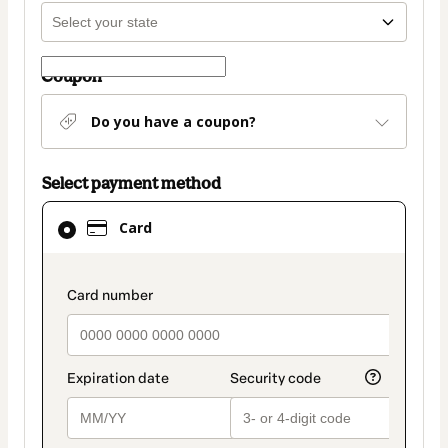
Coupon
Do you have a coupon?
Select payment method
Card
Card
selected
as
payment
payment_data.section_title_v2
method