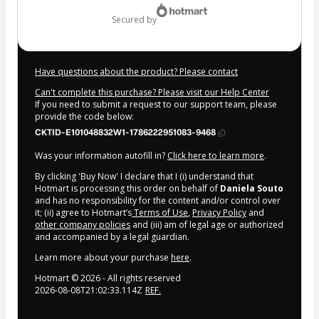
secured by
Have questions about the product? Please contact
Can't complete this purchase? Please visit our Help Center
If you need to submit a request to our support team, please
provide the code below:
CKTID-E101048832W1-1786222951083-9468
Was your information autofill in?
Click here to learn more
.
By clicking 'Buy Now' I declare that I (i) understand that
Hotmart is processing this order on behalf of
Daniela Souto
and has no responsibility for the content and/or control over
it; (ii) agree to Hotmart’s
Terms of Use
,
Privacy Policy
and
other company policies
and (iii) am of legal age or authorized
and accompanied by a legal guardian.
Learn more about your purchase
here
.
Hotmart ©
2026
- All rights reserved
2026-08-08T21:02:33.114Z
REF.