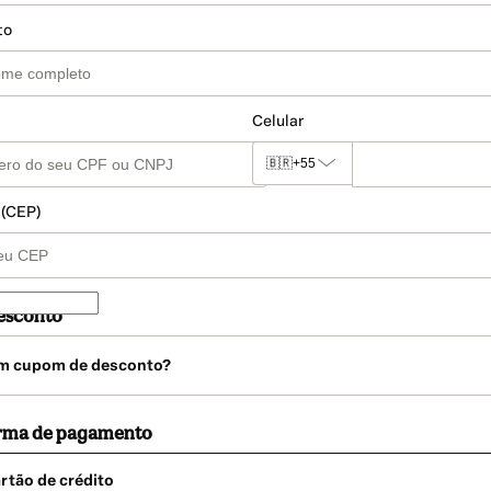
to
Celular
🇧🇷
+55
 (CEP)
esconto
m cupom de desconto?
orma de pagamento
rtão de crédito