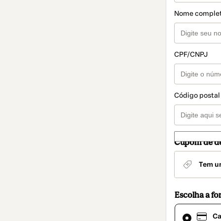
Nome comple
CPF/CNPJ
Código postal
Cupom de d
Tem u
Escolha a f
Cartão
Ca
de