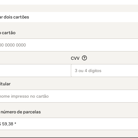
t_data.section_title_v2
r dois cartões
 número de parcelas