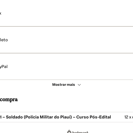
x
leto
yPal
Mostrar mais
a compra
– Soldado (Polícia Militar do Piauí) – Curso Pós-Edital
12 x