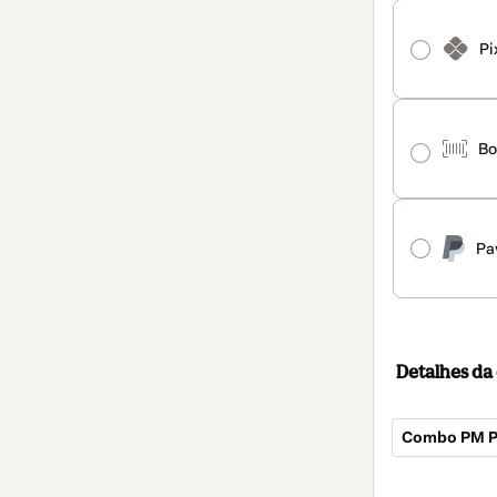
Pi
Bo
Pa
Detalhes d
Combo PM PI 
Total