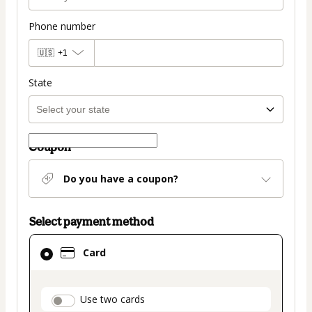
Phone number
🇺🇸
+1
State
Coupon
Do you have a coupon?
Select payment method
Card
Card
selected
as
payment
payment_data.section_title_v2
Use two cards
method