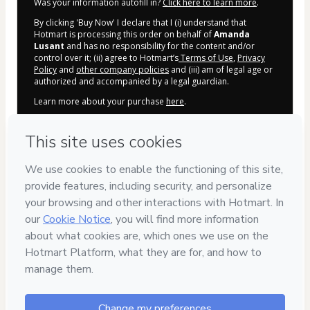
Was your information autofill in?
Click here to learn more
.
By clicking 'Buy Now' I declare that I (i) understand that
Hotmart is processing this order on behalf of
Amanda
Lusant
and has no responsibility for the content and/or
control over it; (ii) agree to Hotmart’s
Terms of Use
,
Privacy
Policy
and
other company policies
and (iii) am of legal age or
authorized and accompanied by a legal guardian.
Learn more about your purchase
here
.
Hotmart ©
2026
- All rights reserved
2026-08-06T18:02:47.368Z
REF.
Safe purchase
Secure and authenticated
environment