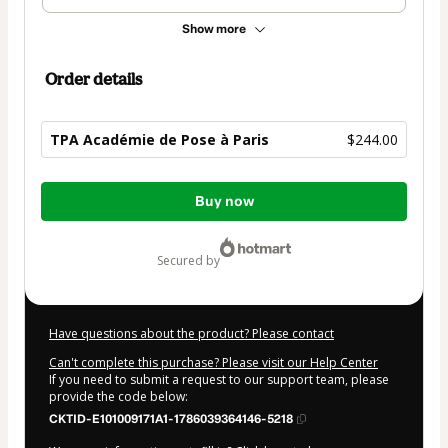
Show more
Order details
TPA Académie de Pose à Paris
$244.00
Total
Buy now
of
$244.00
secured by
Have questions about the product? Please contact
Can't complete this purchase? Please visit our Help Center
If you need to submit a request to our support team, please
provide the code below:
CKTID-E101009171A1-1786039364146-5218