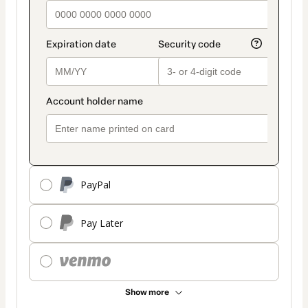
PayPal
Pay Later
Show more