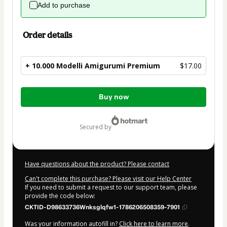
Add to purchase
Order details
+ 10.000 Modelli Amigurumi Premium
$17.00
Total
Buy now
of
$17.00
secured by
Have questions about the product? Please contact
Can't complete this purchase? Please visit our Help Center
If you need to submit a request to our support team, please
provide the code below:
CKTID-D98633736Wnksglqfw1-1786206508359-7901
Was your information autofill in?
Click here to learn more
.