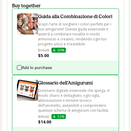
Buy together
Guida alla Combinazione di Colori
Scopri l’arte di scegliere i colori perfetti per i 
tuoi amigurumi! Questa guida essenziale ti 
aiuterà a combinare tonalità in modo 
armonioso e creativo, rendendo ogni tuo 
progetto unico e irresistibile.
$16.28
69%
$5.00
Add to purchase
Glossario dell'Amigurumi
Dizionario digitale essenziale che spiega, in 
modo chiaro e dettagliato, ogni sigla, 
abbreviazione e termine tecnico 
dell'uncinetto, aiutandoti a comprendere 
qualsiasi schema di amigurumi con facilità.
$30.02
53%
$14.00