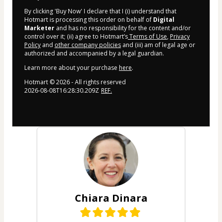
By clicking 'Buy Now' I declare that I (i) understand that
Hotmart is processing this order on behalf of
Digital
Marketer
and has no responsibility for the content and/or
control over it; (ii) agree to Hotmart’s
Terms of Use
,
Privacy
Policy
and
other company policies
and (iii) am of legal age or
authorized and accompanied by a legal guardian.
Learn more about your purchase
here
.
Hotmart ©
2026
- All rights reserved
2026-08-08T16:28:30.209Z
REF.
Chiara Dinara