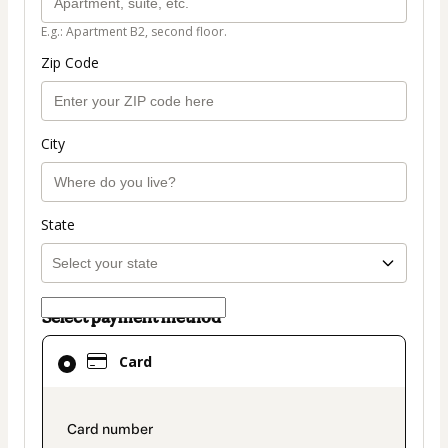
E.g.: Apartment B2, second floor.
Zip Code
City
State
Select payment method
Card
Card
selected
as
payment
payment_data.section_title_v2
method