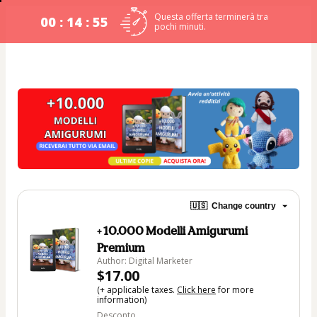
Questa offerta terminerà tra
00 : 14 : 54
pochi minuti.
🇺🇸
Change country
+ 10.000 Modelli Amigurumi
Premium
Author: Digital Marketer
$17.00
(+ applicable taxes.
Click here
for more
information)
Desconto