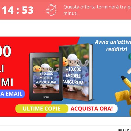
 14 : 53
Questa offerta terminerà tra p
minuti.
🇺🇸
Ch