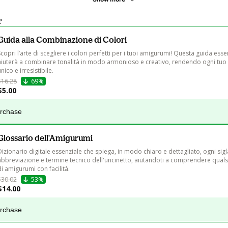
r
Guida alla Combinazione di Colori
Scopri l’arte di scegliere i colori perfetti per i tuoi amigurumi! Questa guida essen
aiuterà a combinare tonalità in modo armonioso e creativo, rendendo ogni tuo
nico e irresistibile.
$16.28
69%
$5.00
urchase
Glossario dell'Amigurumi
Dizionario digitale essenziale che spiega, in modo chiaro e dettagliato, ogni sigl
abbreviazione e termine tecnico dell'uncinetto, aiutandoti a comprendere quals
di amigurumi con facilità.
$30.02
53%
$14.00
urchase