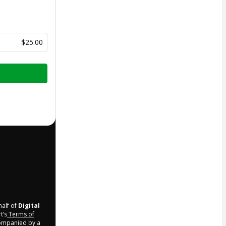
$25.00
half of
Digital
t’s
Terms of
companied by a