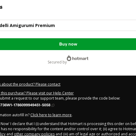
s
odelli Amigurumi Premium
Buy now
secured by
 about the product? Please contact
this purchase? Please visit our Help Center
 submit a request to our support team, please provide the code below:
736W1-1786099949451-5058
ation autofill in?
Click here to learn more
.
y Now' I declare that I (i) understand that Hotmart is processing this order on be
has no responsibility for the content and/or control over it; (ii) agree to Hotmar
licy
and
other company policies
and (iii) am of legal age or authorized and ac