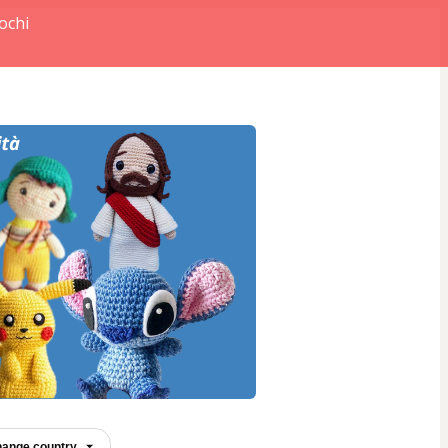
ochi
ange country