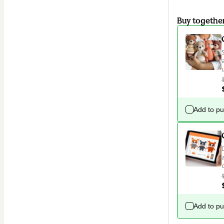
Buy togethe
u
Add to p
Add to p