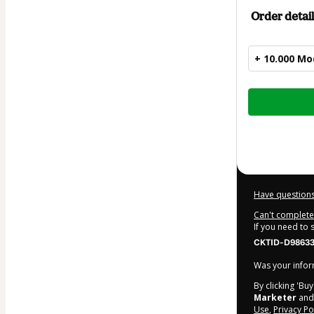
Order detail
+ 10.000 M
Total
of
$25.00
Have questions
Can't complete 
If you need to
CKTID-D98633
Was your inform
By clicking 'Bu
Marketer
and 
Use
,
Privacy Po