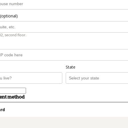
(optional)
B2, second floor.
State
ment method
ard