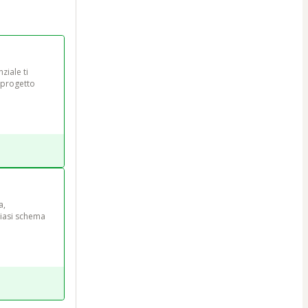
ziale ti 
 progetto 
a, 
iasi schema 