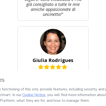
già consigliato a tutte le mie
amiche appassionate di
uncinetto!"
Giulia Rodrigues
"Ho sempre amato gli
amigurumi, ma trovare
ispirazione era difficile. Questo
libro digitale è un vero tesoro!
Ci sono così tante opzioni che
non so da dove cominciare. Ho
già realizzato diversi modelli e