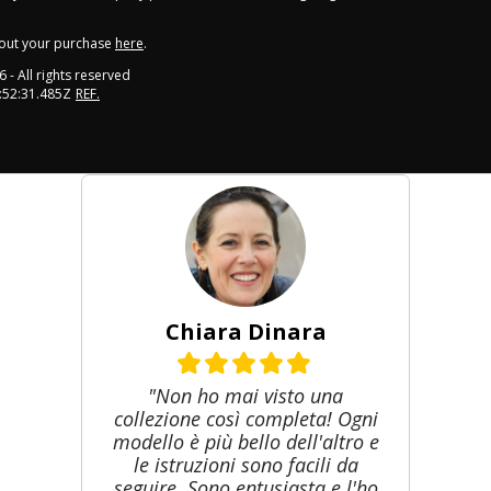
out your purchase
here
.
6
- All rights reserved
:52:31.485Z
REF.
Chiara Dinara
"Non ho mai visto una
collezione così completa! Ogni
modello è più bello dell'altro e
le istruzioni sono facili da
seguire. Sono entusiasta e l'ho