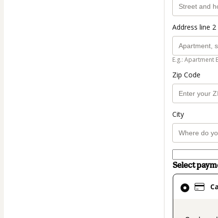
Address line 2 
E.g.: Apartment 
Zip Code
City
Select pay
Card
C
selected
as
payment