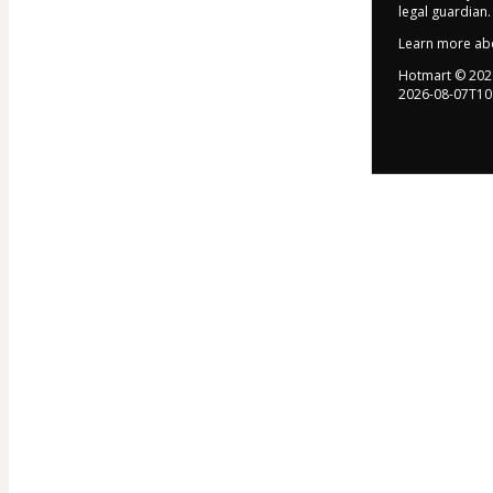
legal guardian.
Learn more ab
Hotmart ©
202
2026-08-07T10