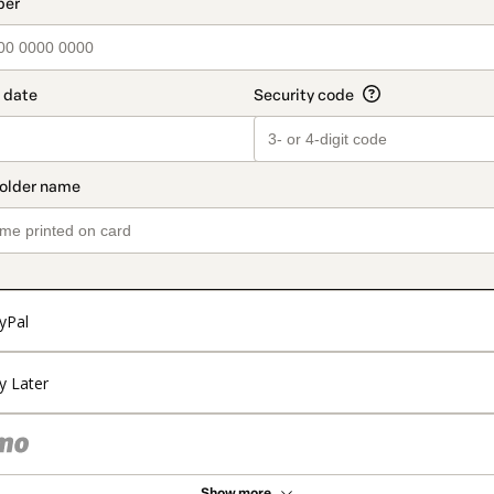
t_data.section_title_v2
yPal
y Later
Show more