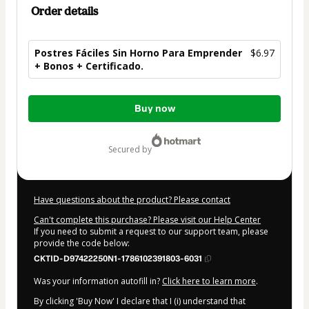
Order details
Postres Fáciles Sin Horno Para Emprender
$6.97
+ Bonos + Certificado.
Total
Buy now
of
$6.97
secured by
Have questions about the product? Please contact
Can't complete this purchase? Please visit our Help Center
If you need to submit a request to our support team, please
provide the code below:
CKTID-D97422250N1-1786102391803-6031
Was your information autofill in?
Click here to learn more
.
By clicking 'Buy Now' I declare that I (i) understand that