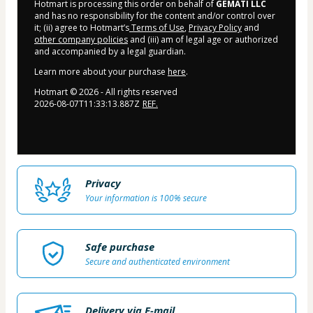
Hotmart is processing this order on behalf of
GEMATI LLC
and has no responsibility for the content and/or control over
it; (ii) agree to Hotmart’s
Terms of Use
,
Privacy Policy
and
other company policies
and (iii) am of legal age or authorized
and accompanied by a legal guardian.
Learn more about your purchase
here
.
Hotmart ©
2026
- All rights reserved
2026-08-07T11:33:13.887Z
REF.
Privacy
Your information is 100% secure
Safe purchase
Secure and authenticated environment
Delivery via E-mail