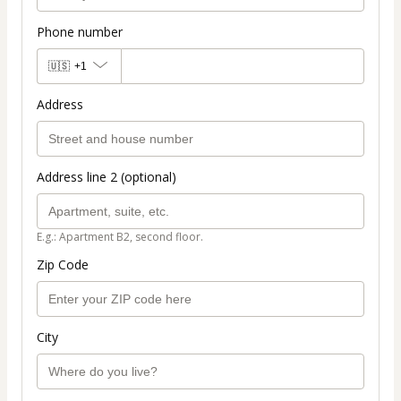
Phone number
🇺🇸
+1
Address
Address line 2 (optional)
E.g.: Apartment B2, second floor.
Zip Code
City