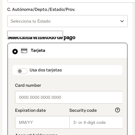
C. Autónoma/Depto./Estado/Prov.
Selecciona el método de pago
El
Tarjeta
método
de
pago
seleccionado
payment_data.section_title_v2
Usa dos tarjetas
es
Tarjeta