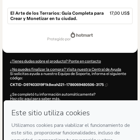
El Arte de los Terrarios: Guía Completa para
17,00 US$
Crear y Monetizar en tu ciudad.
Total
de
protegido por
17,00 US$
¿Tienes dudas sobre el producto? Ponte en contacto
¿No puedes finalizar la compra? Visita nuestra Central de Ayuda
Si solicitas ayuda a nuestro Equipo de Soporte, informa el siguiente
código:
CKTID-D97403019F1k8wah221-1786069480506-3175
¿Se completó tu información automáticamente?
Haz clic aquí para saber más
.
Al hacer clic en 'Comprar ahora', declaro que (i) entiendo que Hotmart
está procesando este pedido en nombre de
Terra Maia
y no tiene
responsabilidad por el contenido y/o control sobre él; (ii) acepto los
Términos de Uso de Hotmart
,
Políticas de Privacidad
y
otras políticas
de Hotmart
y (iii) soy mayor de edad o autorizado y acompañado por
un tutor legal.
Más información sobre tu compra
aquí
.