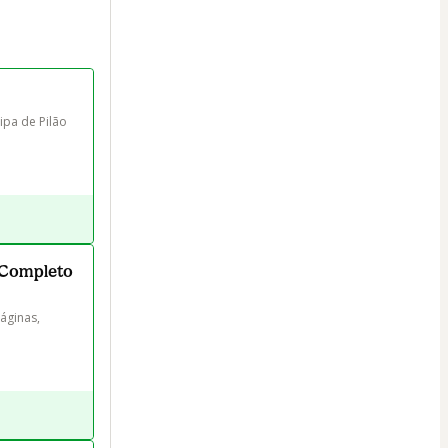
a de Pilão 
l Completo
áginas, 