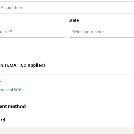
State
on
TEMATICO
applied!
count of 50%!
ment method
ard