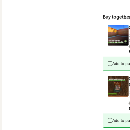
Buy togethe
Add to p
Add to p