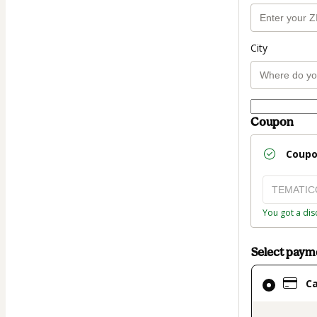
City
Coupon
Coup
You got a dis
Select pay
Card
C
selected
as