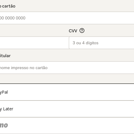
t_data.section_title_v2
yPal
y Later