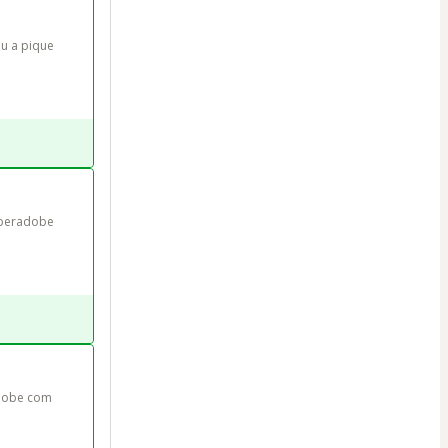
 a pique 
peradobe 
dobe com 