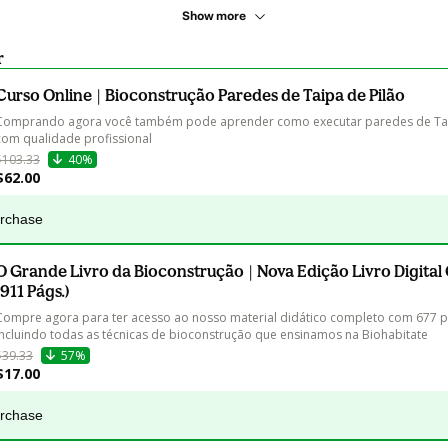
Show more
r
Curso Online | Bioconstrução Paredes de Taipa de Pilão
Comprando agora você também pode aprender como executar paredes de Taip
com qualidade profissional
$103.33
40%
$62.00
urchase
O Grande Livro da Bioconstrução | Nova Edição Livro Digita
(911 Págs.)
Compre agora para ter acesso ao nosso material didático completo com 677 p
incluindo todas as técnicas de bioconstrução que ensinamos na Biohabitate
$39.33
57%
$17.00
urchase