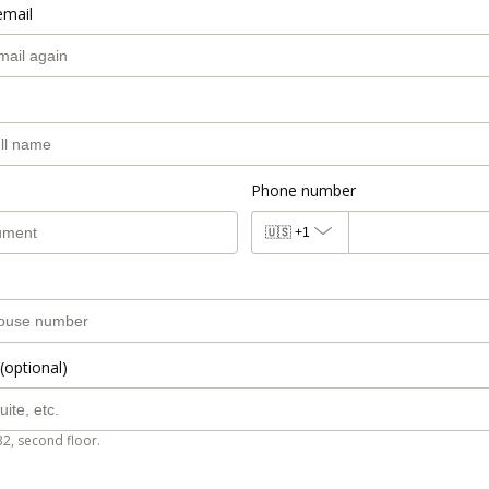
email
Phone number
🇺🇸
+1
(optional)
B2, second floor.