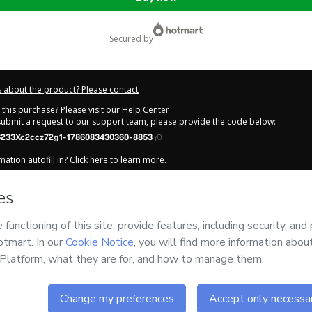
secured by
 about the product? Please contact
this purchase? Please visit our Help Center
 submit a request to our support team, please provide the code below:
233Xc2ccz72g1-1786083430360-8853
ation autofill in?
Click here to learn more
.
y Now' I declare that I (i) understand that Hotmart is processing this order on be
s no responsibility for the content and/or control over it; (ii) agree to Hotmart’
nd
other company policies
and (iii) am of legal age or authorized and accompa
out your purchase
here
.
6
- All rights reserved
:17:12.373Z
REF.