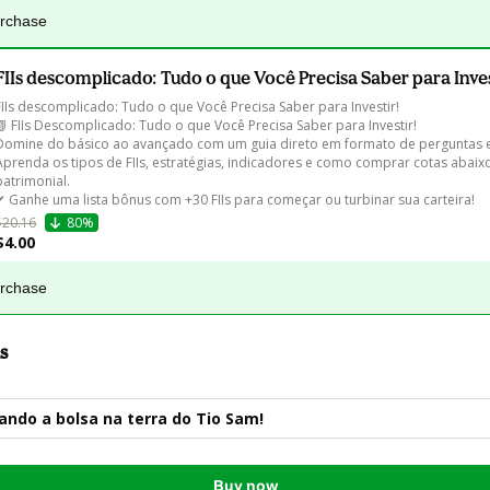
urchase
FIIs descomplicado: Tudo o que Você Precisa Saber para Inves
FIIs descomplicado: Tudo o que Você Precisa Saber para Investir!

📗 FIIs Descomplicado: Tudo o que Você Precisa Saber para Investir!

Domine do básico ao avançado com um guia direto em formato de perguntas e 
Aprenda os tipos de FIIs, estratégias, indicadores e como comprar cotas abaixo
patrimonial.

✔ Ganhe uma lista bônus com +30 FIIs para começar ou turbinar sua carteira!
$20.16
80%
$4.00
urchase
s
ndo a bolsa na terra do Tio Sam!
Buy now