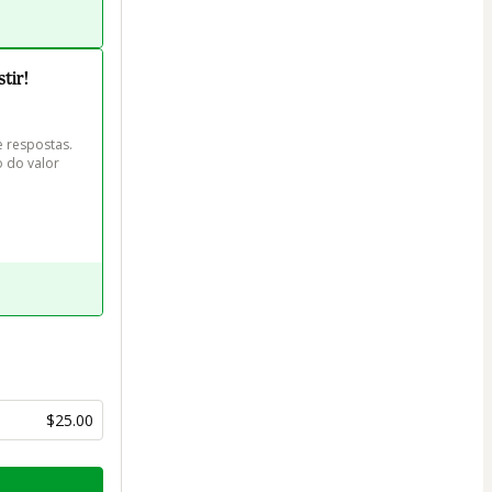
tir!
respostas.

 do valor 
$25.00