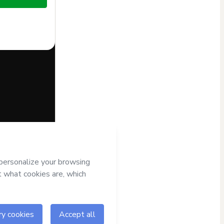
half of
Rodrigo
s
Terms of Use
,
nied by a legal