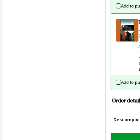
Add to p
Add to p
Order detail
Descomplica
Total