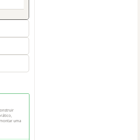
nstruir 
rático, 
 montar uma 