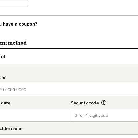
u have a coupon?
ment method
ard
t_data.section_title_v2