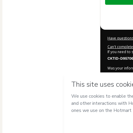
of
$25.00
Have questions
Can't complete 
If you need to
CKTID-D95706
Was your inform
By clicking 'Bu
Arriaga
and ha
Privacy Policy
a
guardian.
Learn more ab
Hotmart ©
202
2026-08-07T06