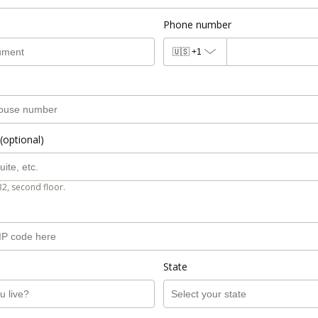
Phone number
🇺🇸
+1
(optional)
B2, second floor.
State