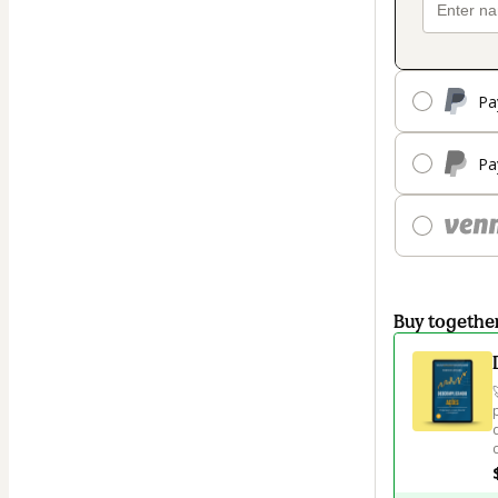
Pa
Pa
Buy togethe