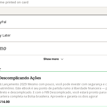
yPal
y Later
Show more
r
Descomplicando Ações
🚀 Lançamento 2025! Mesmo com pouco, você pode investir com segurança e co
patrimônio. Este eBook é seu ponto de partida rumo à liberdade financeira — p
direto e descomplicado. E com o FII$ Descomplicado, você estará pronto para
carteira completa na Bolsa brasileira. Aproveite e garanta os dois agora!
$14.00