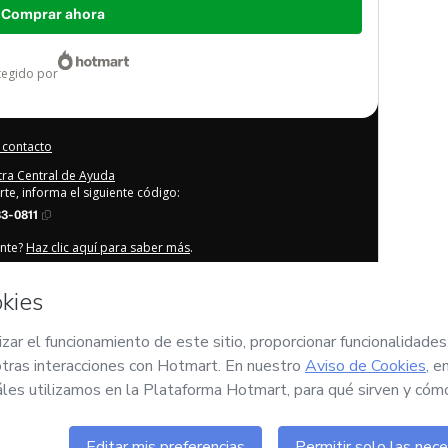
Comprar ahora
otegido por
 contacto
stra Central de Ayuda
rte, informa el siguiente código:
3-0811
ente?
Haz clic aquí para saber más
.
que (i) entiendo que Hotmart está procesando este pedido en
esponsabilidad por el contenido y/o control sobre él; (ii)
olíticas de Privacidad
y
otras políticas de Hotmart
y (iii) soy
por un tutor legal.
rvados