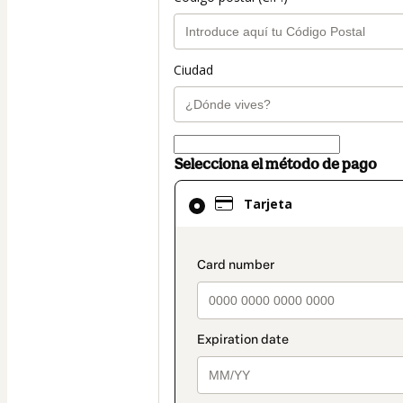
Ciudad
Selecciona el método de pago
El
Tarjeta
método
de
pago
payment_data.secti
seleccionado
es
Tarjeta