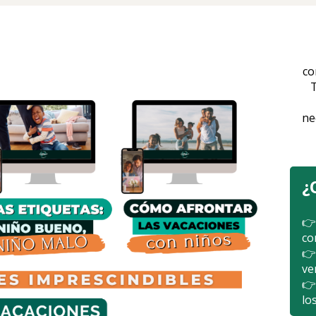
co
T
ne
¿
👉
co
👉
ve
👉
lo