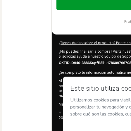
de
179,00 US$
pr
¿Tienes dudas sobre el producto? Ponte en
¿No puedes finalizar la compra? Visita nue
Si solicitas ayuda a nuestro Equipo de Sopo
CKTID-D94013886Kupffl8ll1-178609796708
¿Se completó tu información automáticam
Al hacer clic en 'Comprar ahora', declaro 
nombre de
Educa en Positivo
y no tiene r
acepto los
Términos de Uso de Hotmart
,
P
mayor de edad o autorizado y acompañado 
Más información sobre tu compra
aquí
.
Hotmart ©
2026
- Todos los derechos rese
2026-08-07T10:19:29.085Z
REF.