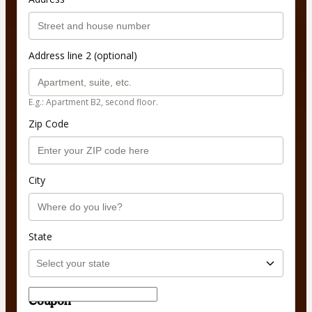
Address line 2 (optional)
E.g.: Apartment B2, second floor.
Zip Code
City
State
Coupon