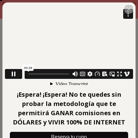
ULTIMOS MINUTOS ANTES DE
00 : 19 : 38
QUE ESTA OFERTA EXPIRE
(Taller de 7 días EN VIVO + 
¡Espera! ¡Espera! No te quedes sin
Curso de Inteligencia Artificial 
probar la metodología que te
permitirá GANAR comisiones en
para aumentar tus ventas en 
DÓLARES y VIVIR 100% DE INTERNET
Facebook e Instagram)
Reserva tu cupo