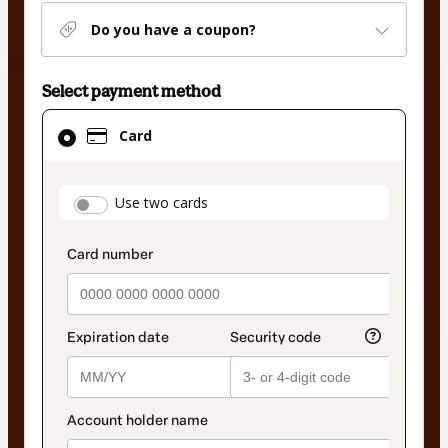
Do you have a coupon?
Select payment method
Card
Card
selected
as
payment
payment_data.section_title_v2
Use two cards
method