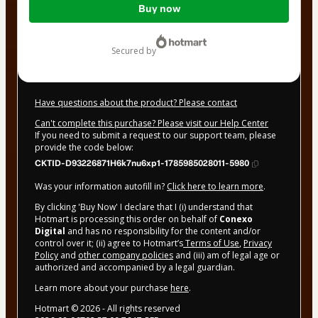
Buy now
of
$29.00
secured by
Have questions about the product? Please contact
Can't complete this purchase? Please visit our Help Center
If you need to submit a request to our support team, please
provide the code below:
CKTID-D93226871H6k7nu6xp1-1785985028011-5980
Was your information autofill in?
Click here to learn more
.
By clicking 'Buy Now' I declare that I (i) understand that
Hotmart is processing this order on behalf of
Conexo
Digital
and has no responsibility for the content and/or
control over it; (ii) agree to Hotmart’s
Terms of Use
,
Privacy
Policy
and
other company policies
and (iii) am of legal age or
authorized and accompanied by a legal guardian.
Learn more about your purchase
here
.
Hotmart ©
2026
- All rights reserved