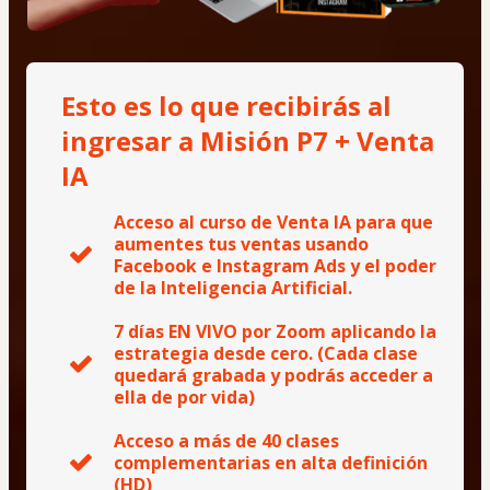
Esto es lo que recibirás al
ingresar a Misión P7 + Venta
IA
Acceso al curso de Venta IA para que
aumentes tus ventas usando
Facebook e Instagram Ads y el poder
de la Inteligencia Artificial.
7 días EN VIVO por Zoom aplicando la
estrategia desde cero. (Cada clase
quedará grabada y podrás acceder a
ella de por vida)
Acceso a más de 40 clases
complementarias en alta definición
(HD)