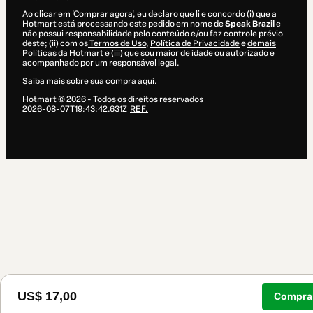
Ao clicar em 'Comprar agora', eu declaro que li e concordo (i) que a
Hotmart está processando este pedido em nome de
Speak Brazil
e
não possui responsabilidade pelo conteúdo e/ou faz controle prévio
deste; (ii) com os
Termos de Uso
,
Política de Privacidade
e
demais
Políticas da Hotmart
e (iii) que sou maior de idade ou autorizado e
acompanhado por um responsável legal.
Saiba mais sobre sua compra
aqui
.
Hotmart ©
2026
- Todos os direitos reservados
2026-08-07T19:43:42.631Z
REF.
US$ 17,00
Comprar