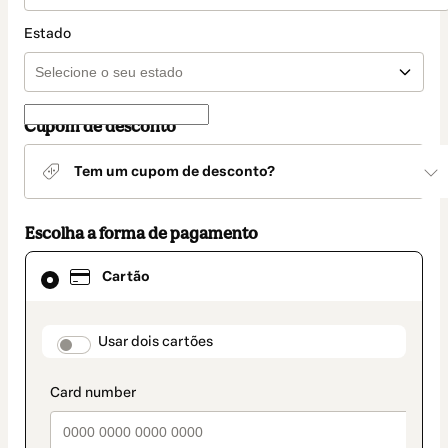
Estado
Cupom de desconto
Tem um cupom de desconto?
Escolha a forma de pagamento
Cartão
Cartão
selecionado
como
método
de
payment_data.section_title_v2
Usar dois cartões
pagamento