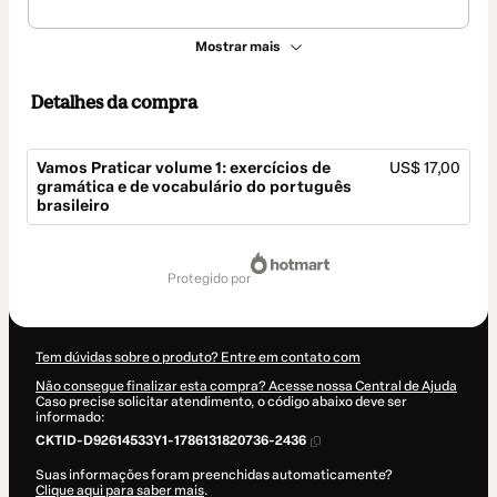
Mostrar mais
Detalhes da compra
Vamos Praticar volume 1: exercícios de
US$ 17,00
gramática e de vocabulário do português
brasileiro
Total
de
protegido por
US$ 17,00
Tem dúvidas sobre o produto? Entre em contato com
Não consegue finalizar esta compra? Acesse nossa Central de Ajuda
Caso precise solicitar atendimento, o código abaixo deve ser
informado:
CKTID-D92614533Y1-1786131820736-2436
Suas informações foram preenchidas automaticamente?
Clique aqui para saber mais
.