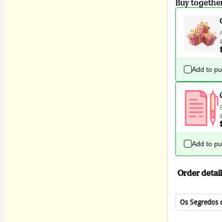
Buy togethe
Add to p
Add to p
Order detail
Os Segredos 