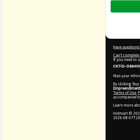
Total
of
$7.00
Have questions 
Can't complete 
If you need to 
CKTID-D884109
Was your inform
By clicking 'Buy
Empreendimento
Terms of Use
,
P
accompanied by
Learn more ab
Hotmart ©
202
2026-08-07T20