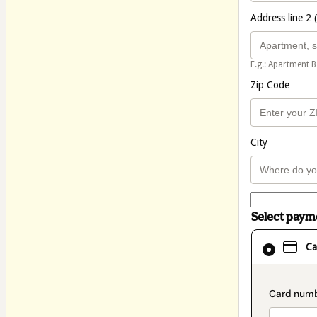
Address line 2 
E.g.: Apartment B
Zip Code
City
Select pay
Card
Ca
selected
as
payment
method
paymen