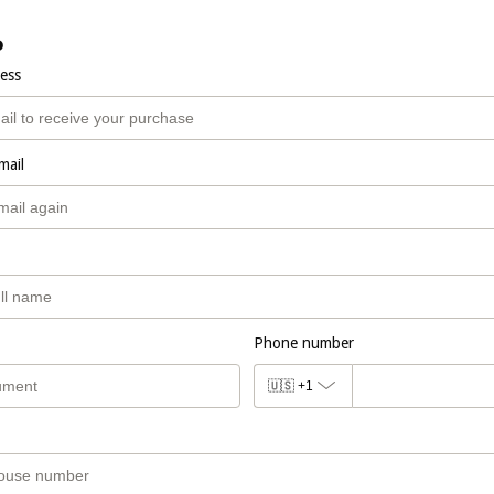
o
ress
mail
Phone number
🇺🇸
+1