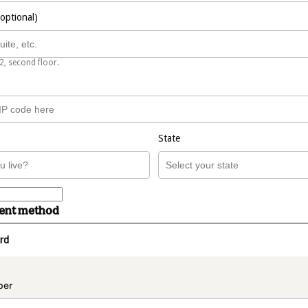
(optional)
2, second floor.
State
ment method
rd
t_data.section_title_v2