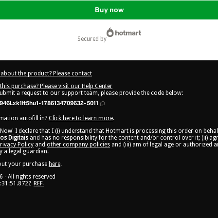
Buy now
secured by
about the product? Please contact
this purchase? Please visit our Help Center
submit a request to our support team, please provide the code below:
46Lxk1lt5hu1-1786134709632-5011
ation autofill in?
Click here to learn more
.
 Now' I declare that I (i) understand that Hotmart is processing this order on beha
s Digitais
and has no responsibility for the content and/or control over it; (ii) a
rivacy Policy
and
other company policies
and (iii) am of legal age or authorized 
 a legal guardian.
out your purchase
here
.
6
- All rights reserved
:31:51.872Z
REF.