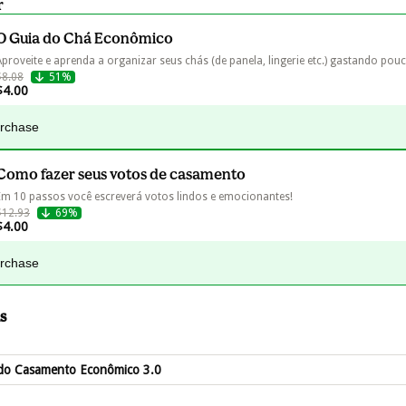
r
O Guia do Chá Econômico
Aproveite e aprenda a organizar seus chás (de panela, lingerie etc.) gastando pouc
$8.08
51%
$4.00
urchase
Como fazer seus votos de casamento
Em 10 passos você escreverá votos lindos e emocionantes!
$12.93
69%
$4.00
urchase
s
do Casamento Econômico 3.0