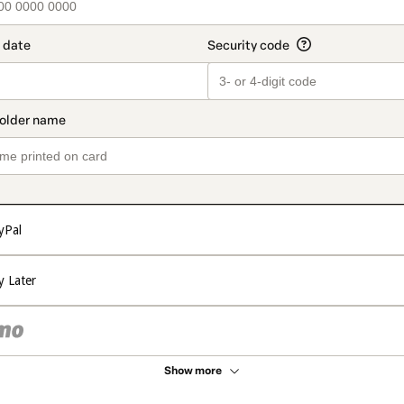
yPal
y Later
Show more