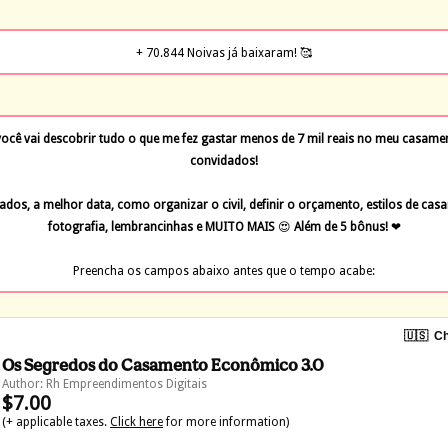
+ 70.844 Noivas já baixaram! 🥰
ê vai descobrir tudo o que me fez gastar menos de 7 mil reais no meu casamen
convidados!
ados, a melhor data, como organizar o civil, definir o orçamento, estilos de casam
fotografia, lembrancinhas e MUITO MAIS 
😍
 Além de 5 bônus! 
❤
Preencha os campos abaixo antes que o tempo acabe:
🇺🇸
Ch
Os Segredos do Casamento Econômico 3.0
Author: Rh Empreendimentos Digitais
$7.00
(+ applicable taxes.
Click here
for more information)