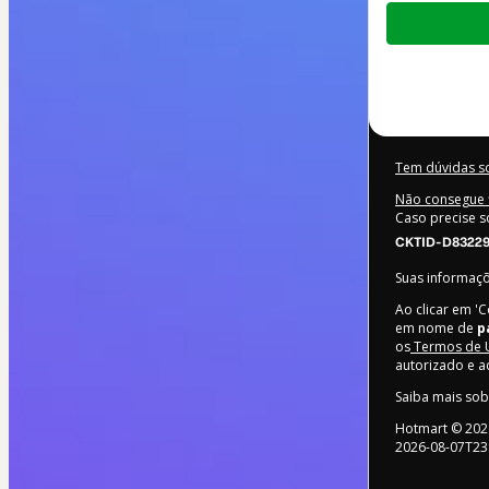
Total
de
US$ 64,00
Tem dúvidas s
Não consegue f
Caso precise s
CKTID-D83229
Suas informaç
Ao clicar em '
em nome de
p
os
Termos de 
autorizado e 
Saiba mais so
Hotmart ©
202
2026-08-07T23