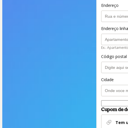
Endereço
Endereço linha
Ex.: Apartament
Código postal
Cidade
Cupom de d
Tem u