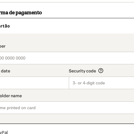
orma de pagamento
artão
t_data.section_title_v2
yPal