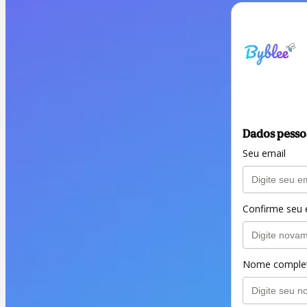
Dados pesso
Seu email
Confirme seu 
Nome comple