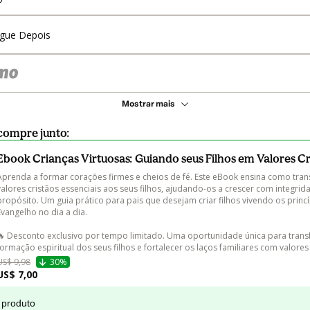
gue Depois
Mostrar mais
compre junto:
Ebook Crianças Virtuosas: Guiando seus Filhos em Valores Cr
Aprenda a formar corações firmes e cheios de fé. Este eBook ensina como trans
valores cristãos essenciais aos seus filhos, ajudando-os a crescer com integrid
propósito. Um guia prático para pais que desejam criar filhos vivendo os princ
Evangelho no dia a dia.

🔥 Desconto exclusivo por tempo limitado. Uma oportunidade única para trans
formação espiritual dos seus filhos e fortalecer os laços familiares com valores
US$ 9,98
30%
US$ 7,00
 produto