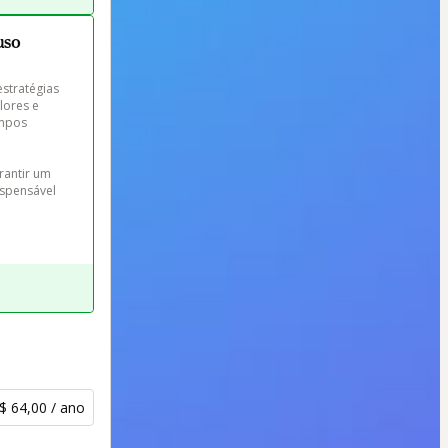
uso
stratégias 
lores e 
mpos 
rantir um 
ispensável 
$ 64,00 / ano