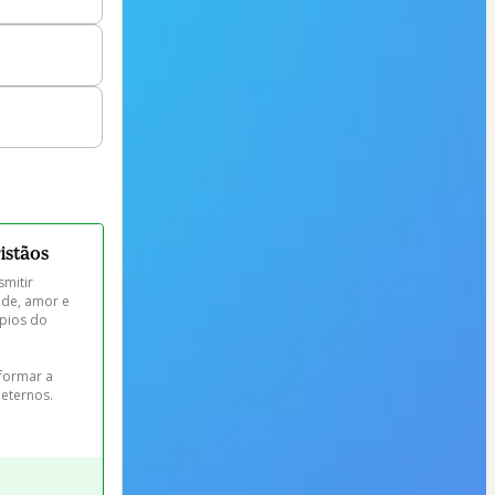
istãos
mitir 
ade, amor e 
ípios do 
formar a 
 eternos.