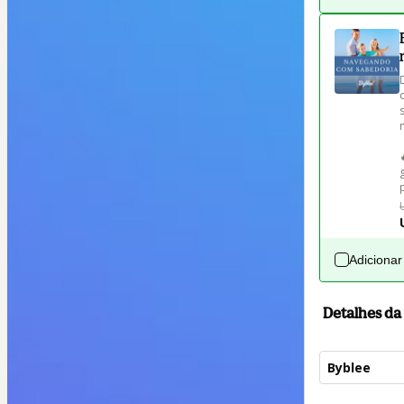
Adicionar
Detalhes d
Byblee