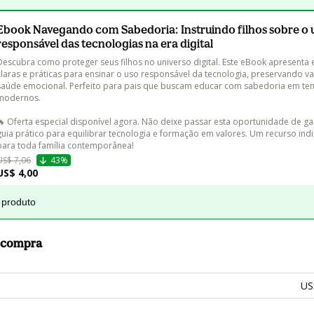
Ebook Navegando com Sabedoria: Instruindo filhos sobre o 
responsável das tecnologias na era digital
Descubra como proteger seus filhos no universo digital. Este eBook apresenta e
claras e práticas para ensinar o uso responsável da tecnologia, preservando va
saúde emocional. Perfeito para pais que buscam educar com sabedoria em te
modernos.

🔥 Oferta especial disponível agora. Não deixe passar esta oportunidade de ga
guia prático para equilibrar tecnologia e formação em valores. Um recurso ind
para toda família contemporânea!
US$ 7,06
43%
US$ 4,00
 produto
a compra
US