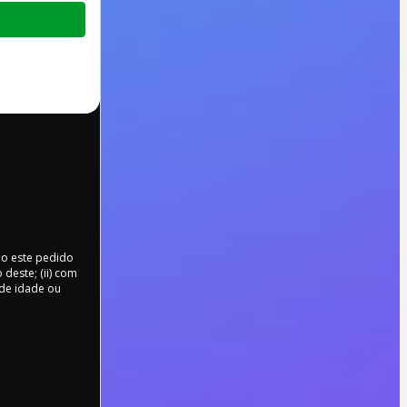
do este pedido
deste; (ii) com
 de idade ou