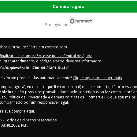
Comprar agora
protegido por
obre o produto? Entre em contato com
inalizar esta compra? Acesse nossa Central de Ajuda
olicitar atendimento, o código abaixo deve ser informado:
949Uq0ow6hk81-1786144126101-5141
ões foram preenchidas automaticamente?
Clique aqui para saber mais
.
Comprar agora', eu declaro que li e concordo (i) que a Hotmart está processan
abloluz
e não possui responsabilidade pelo conteúdo e/ou faz controle prévio 
Uso
,
Política de Privacidade
e
demais Políticas da Hotmart
e (iii) que sou maior
acompanhado por um responsável legal.
bre sua compra
aqui
.
6
- Todos os direitos reservados
:08:48.200Z
REF.