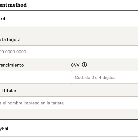
ment method
ard
t_data.section_title_v2
yPal