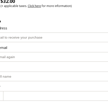
$32.00
(+ applicable taxes.
Click here
for more information)
o
dress
email
r