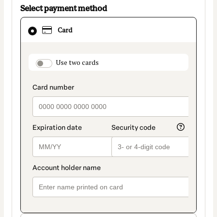
Select payment method
Card
Card
selected
as
payment
payment_data.section_title_v2
Use two cards
method