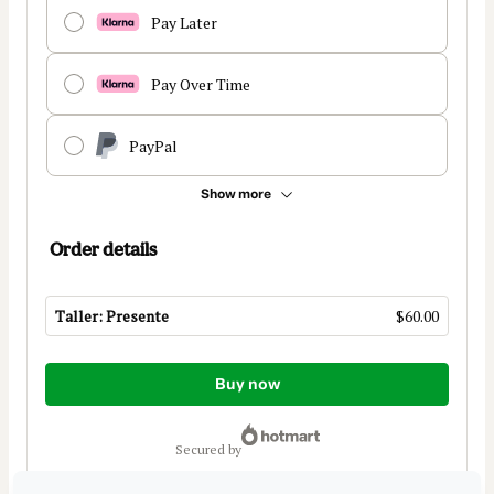
Pay Later
Pay Over Time
PayPal
Show more
Order details
Taller: Presente
$60.00
Total
Buy now
of
$60.00
secured by