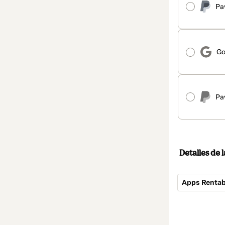
Pa
Go
Pa
Detalles de
Apps Rentab
Total
de
497,00 US$