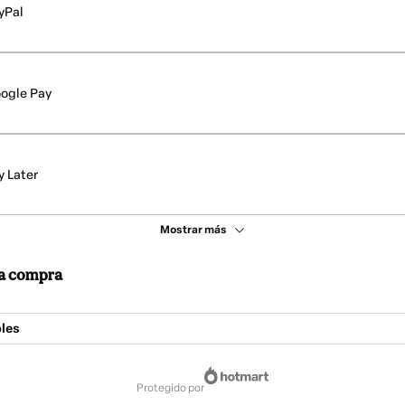
yPal
ogle Pay
y Later
Mostrar más
 la compra
les
protegido por