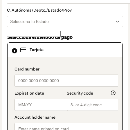
C. Autónoma/Depto./Estado/Prov.
Selecciona el método de pago
El
Tarjeta
método
de
pago
seleccionado
payment_data.section_title_v2
es
Tarjeta