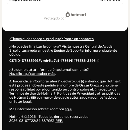
Total
de
protegido por
497,00 US$
¿Tienes dudas sobre el producto? Ponte en contacto
¿No puedes finalizar la compra? Visita nuestra Central de Ayuda
Si solicitas ayuda a nuestro Equipo de Soporte, informa el siguiente
código:
CKTID-D7835992Fymb4ts7q1-1786141476586-2596
¿Se completó tu información automáticamente?
Haz clic aquí para saber más
.
Al hacer clic en 'Comprar ahora', declaro que (i) entiendo que Hotmart
está procesando este pedido en nombre de
Oscar Orozco
y no tiene
responsabilidad por el contenido y/o control sobre él; (ii) acepto los
Términos de Uso de Hotmart
,
Políticas de Privacidad
y
otras políticas
de Hotmart
y (iii) soy mayor de edad o autorizado y acompañado por
un tutor legal.
Más información sobre tu compra
aquí
.
Hotmart ©
2026
- Todos los derechos reservados
2026-08-07T22:24:38.796Z
REF.