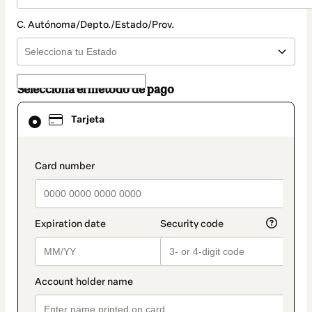
C. Autónoma/Depto./Estado/Prov.
Selecciona el método de pago
El
Tarjeta
método
de
pago
seleccionado
payment_data.section_title_v2
es
Tarjeta