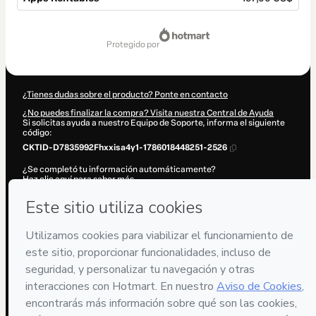
Total
de
protegido por
197,00 US$
¿Tienes dudas sobre el producto? Ponte en contacto
¿No puedes finalizar la compra? Visita nuestra Central de Ayuda
Si solicitas ayuda a nuestro Equipo de Soporte, informa el siguiente
código:
CKTID-D7835992Fhxxisa4y1-1786018448251-2526
¿Se completó tu información automáticamente?
Haz clic aquí para saber más
.
Al hacer clic en 'Comprar ahora', declaro que (i) entiendo que Hotmart
está procesando este pedido en nombre de
Oscar Orozco
y no tiene
responsabilidad por el contenido y/o control sobre él; (ii) acepto los
Términos de Uso de Hotmart
,
Políticas de Privacidad
y
otras políticas
de Hotmart
y (iii) soy mayor de edad o autorizado y acompañado por
un tutor legal.
Más información sobre tu compra
aquí
.
Hotmart ©
2026
- Todos los derechos reservados
2026-08-06T12:14:10.237Z
REF.