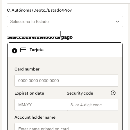
C. Autónoma/Depto./Estado/Prov.
Selecciona el método de pago
El
Tarjeta
método
de
pago
seleccionado
payment_data.section_title_v2
es
Tarjeta