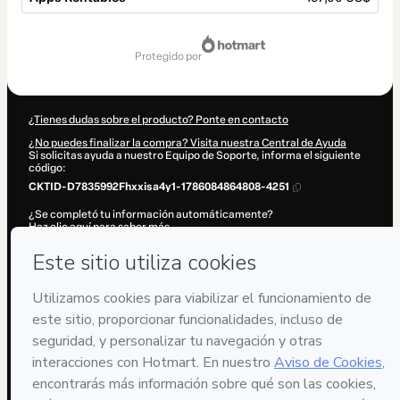
Total
de
protegido por
197,00 US$
¿Tienes dudas sobre el producto? Ponte en contacto
¿No puedes finalizar la compra? Visita nuestra Central de Ayuda
Si solicitas ayuda a nuestro Equipo de Soporte, informa el siguiente
código:
CKTID-D7835992Fhxxisa4y1-1786084864808-4251
¿Se completó tu información automáticamente?
Haz clic aquí para saber más
.
Al hacer clic en 'Comprar ahora', declaro que (i) entiendo que Hotmart
está procesando este pedido en nombre de
Oscar Orozco
y no tiene
responsabilidad por el contenido y/o control sobre él; (ii) acepto los
Términos de Uso de Hotmart
,
Políticas de Privacidad
y
otras políticas
de Hotmart
y (iii) soy mayor de edad o autorizado y acompañado por
un tutor legal.
Más información sobre tu compra
aquí
.
Hotmart ©
2026
- Todos los derechos reservados
2026-08-07T06:41:06.880Z
REF.