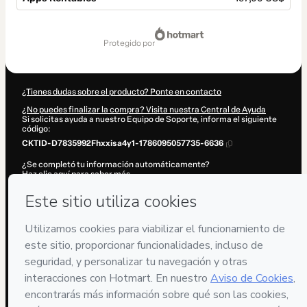
Total
de
protegido por
197,00 US$
¿Tienes dudas sobre el producto? Ponte en contacto
¿No puedes finalizar la compra? Visita nuestra Central de Ayuda
Si solicitas ayuda a nuestro Equipo de Soporte, informa el siguiente
código:
CKTID-D7835992Fhxxisa4y1-1786095057735-6636
¿Se completó tu información automáticamente?
Haz clic aquí para saber más
.
Al hacer clic en 'Comprar ahora', declaro que (i) entiendo que Hotmart
está procesando este pedido en nombre de
Oscar Orozco
y no tiene
responsabilidad por el contenido y/o control sobre él; (ii) acepto los
Términos de Uso de Hotmart
,
Políticas de Privacidad
y
otras políticas
de Hotmart
y (iii) soy mayor de edad o autorizado y acompañado por
un tutor legal.
Más información sobre tu compra
aquí
.
Hotmart ©
2026
- Todos los derechos reservados
2026-08-07T09:30:59.771Z
REF.