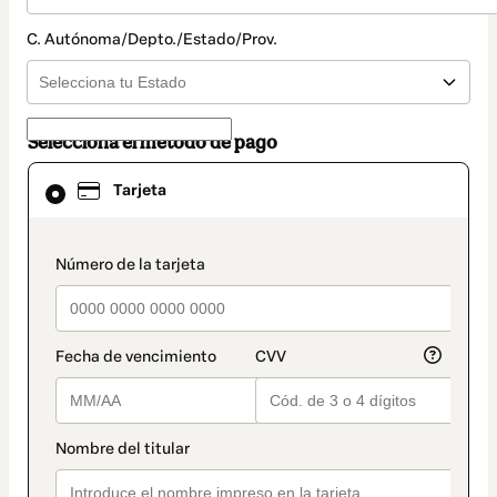
C. Autónoma/Depto./Estado/Prov.
Selecciona el método de pago
El
Tarjeta
método
de
pago
seleccionado
payment_data.section_title_v2
es
Tarjeta