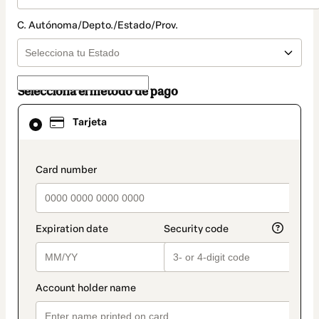
C. Autónoma/Depto./Estado/Prov.
Selecciona el método de pago
El
Tarjeta
método
de
pago
seleccionado
payment_data.section_title_v2
es
Tarjeta