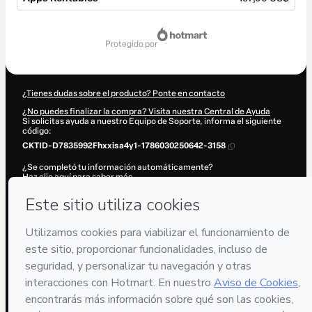
Total
de
protegido por
197,00 US$
¿Tienes dudas sobre el producto? Ponte en contacto
¿No puedes finalizar la compra? Visita nuestra Central de Ayuda
Si solicitas ayuda a nuestro Equipo de Soporte, informa el siguiente
código:
CKTID-D7835992Fhxxisa4y1-1786030250642-3158
¿Se completó tu información automáticamente?
Haz clic aquí para saber más
.
Al hacer clic en 'Comprar ahora', declaro que (i) entiendo que Hotmart
está procesando este pedido en nombre de
Oscar Orozco
y no tiene
responsabilidad por el contenido y/o control sobre él; (ii) acepto los
Términos de Uso de Hotmart
,
Políticas de Privacidad
y
otras políticas
de Hotmart
y (iii) soy mayor de edad o autorizado y acompañado por
un tutor legal.
Más información sobre tu compra
aquí
.
Hotmart ©
2026
- Todos los derechos reservados
2026-08-06T15:30:52.632Z
REF.