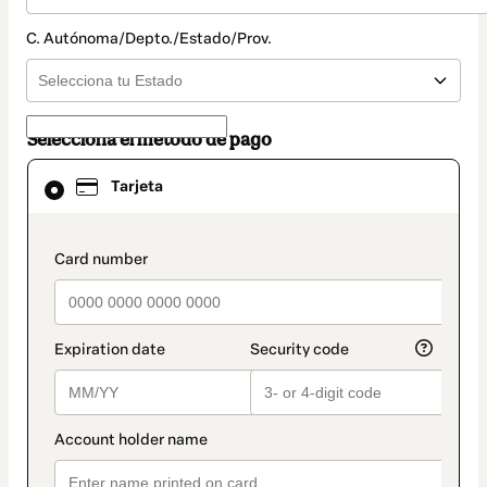
C. Autónoma/Depto./Estado/Prov.
Selecciona el método de pago
El
Tarjeta
método
de
pago
seleccionado
payment_data.section_title_v2
es
Tarjeta