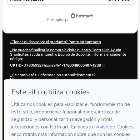
Total
de
protegido por
197,00 US$
¿Tienes dudas sobre el producto? Ponte en contacto
¿No puedes finalizar la compra? Visita nuestra Central de Ayuda
Si solicitas ayuda a nuestro Equipo de Soporte, informa el siguiente
código:
CKTID-D7835992Fhxxisa4y1-1786048005407-1239
¿Se completó tu información automáticamente?
Haz clic aquí para saber más
.
Al hacer clic en 'Comprar ahora', declaro que (i) entiendo que Hotmart
está procesando este pedido en nombre de
Oscar Orozco
y no tiene
responsabilidad por el contenido y/o control sobre él; (ii) acepto los
Términos de Uso de Hotmart
,
Políticas de Privacidad
y
otras políticas
de Hotmart
y (iii) soy mayor de edad o autorizado y acompañado por
un tutor legal.
Más información sobre tu compra
aquí
.
Hotmart ©
2026
- Todos los derechos reservados
2026-08-06T20:26:47.366Z
REF.