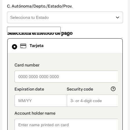
C. Autónoma/Depto./Estado/Prov.
Selecciona el método de pago
El
Tarjeta
método
de
pago
seleccionado
payment_data.section_title_v2
es
Tarjeta