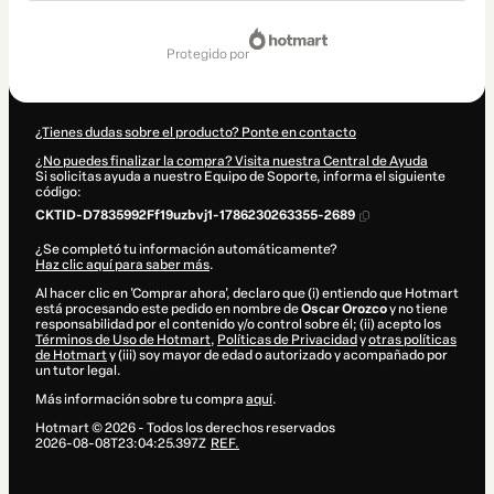
Total
de
protegido por
397,00 US$
¿Tienes dudas sobre el producto? Ponte en contacto
¿No puedes finalizar la compra? Visita nuestra Central de Ayuda
Si solicitas ayuda a nuestro Equipo de Soporte, informa el siguiente
código:
CKTID-D7835992Ff19uzbvj1-1786230263355-2689
¿Se completó tu información automáticamente?
Haz clic aquí para saber más
.
Al hacer clic en 'Comprar ahora', declaro que (i) entiendo que Hotmart
está procesando este pedido en nombre de
Oscar Orozco
y no tiene
responsabilidad por el contenido y/o control sobre él; (ii) acepto los
Términos de Uso de Hotmart
,
Políticas de Privacidad
y
otras políticas
de Hotmart
y (iii) soy mayor de edad o autorizado y acompañado por
un tutor legal.
Más información sobre tu compra
aquí
.
Hotmart ©
2026
- Todos los derechos reservados
2026-08-08T23:04:25.397Z
REF.