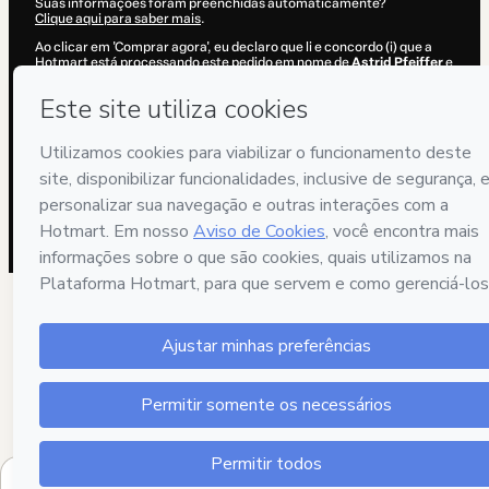
Suas informações foram preenchidas automaticamente?
Clique aqui para saber mais
.
Ao clicar em 'Comprar agora', eu declaro que li e concordo (i) que a
Hotmart está processando este pedido em nome de
Astrid Pfeiffer
e
não possui responsabilidade pelo conteúdo e/ou faz controle prévio
deste; (ii) com os
Termos de Uso
,
Política de Privacidade
e
demais
Políticas da Hotmart
e (iii) que sou maior de idade ou autorizado e
acompanhado por um responsável legal.
Saiba mais sobre sua compra
aqui
.
Hotmart ©
2026
- Todos os direitos reservados
2026-08-06T02:13:24.866Z
REF.