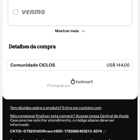
Mostrar mais
Detalhes da compra
Comunidade CICLOS
US$ 144,00
Total
de
protegido por
US$ 144,00
Tem dúvidas sobre o produto? Entre em contato com
Não consegue finalizar esta compra? Acesse nossa Central de Ajuda
Caso precise solicitar atendimento, o código abaixo deve ser
informado:
CKTID-D76201451Rvwsrt85l1-1785982403213-8574