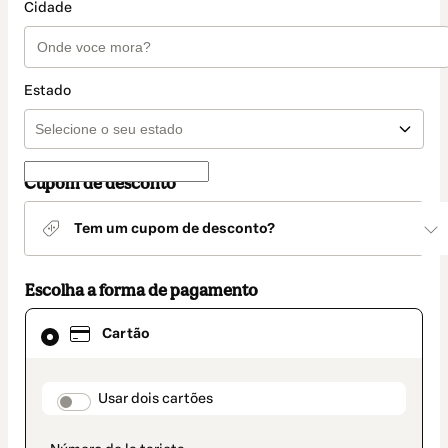
Cidade
Estado
Cupom de desconto
Tem um cupom de desconto?
Escolha a forma de pagamento
Cartão
Cartão
selecionado
como
método
de
payment_data.section_title_v2
Usar dois cartões
pagamento