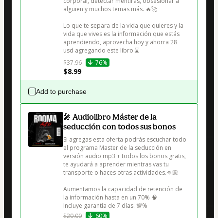
corporal, detectar mentiras, obsesionar a 
alguien y muchos temas más. 🔥🚀

Lo que te separa de la vida que quieres y la 
vida que vives es la información que estás 
aprendiendo, aprovecha hoy y ahorra 28 
$37.96
76%
$8.99
Add to purchase
🎤 Audiolibro Máster de la
seducción con todos sus bonos
Si agregas esta oferta podrás escuchar todo 
el programa Master de la seducción en 
versión audio mp3 + todos los bonos gratis, 
te ayudará a aprender mientras vas tu 
transporte o haces otras actividades.👊🏼

Aumentamos la capacidad de retención de 
la información hasta en un 70% 🧠

$20.00
60%