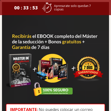
Apresurate solo quedan 7
00 : 33 : 52
copias
IMPORTANTE
:
No puedes colocar un correo 