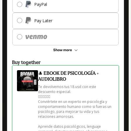
PayPal
Pay Later
Show more
Buy together
🎩 EBOOK DE PSICOLOGÍA +
AUDIOLIBRO
Te devolvemos tus 18 usd con este 
descuento especial.

👇🏼👇🏼👇🏼

Conviértete en un experto en psicología y 
comportamiento humano como si fueras un 
psicólogo, para mejorar tu vida y tus 
relaciones amorosas. 

Aprende datos psicológicos, lenguaje 