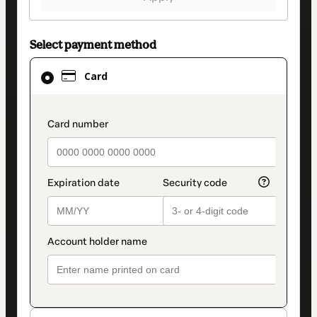
Select payment method
Card
Card
selected
as
payment
payment_data.section_title_v2
method