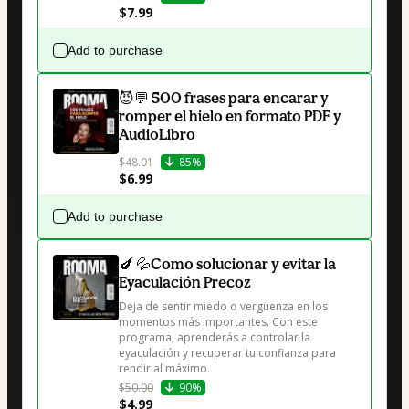
$7.99
Add to purchase
😈💬 500 frases para encarar y
romper el hielo en formato PDF y
AudioLibro
$48.01
85%
$6.99
Add to purchase
🍆 💦Como solucionar y evitar la
Eyaculación Precoz
Deja de sentir miedo o vergüenza en los 
momentos más importantes. Con este 
programa, aprenderás a controlar la 
eyaculación y recuperar tu confianza para 
$50.00
90%
$4.99