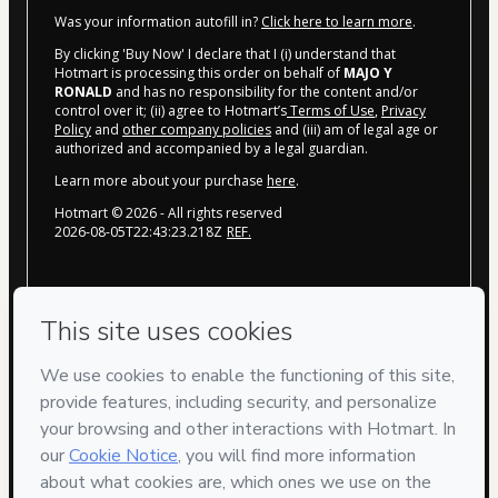
Was your information autofill in?
Click here to learn more
.
By clicking 'Buy Now' I declare that I (i) understand that
Hotmart is processing this order on behalf of
MAJO Y
RONALD
and has no responsibility for the content and/or
control over it; (ii) agree to Hotmart’s
Terms of Use
,
Privacy
Policy
and
other company policies
and (iii) am of legal age or
authorized and accompanied by a legal guardian.
Learn more about your purchase
here
.
Hotmart ©
2026
- All rights reserved
2026-08-05T22:43:23.218Z
REF.
Privacy
Your information is 100% secure
Safe purchase
Secure and authenticated environment