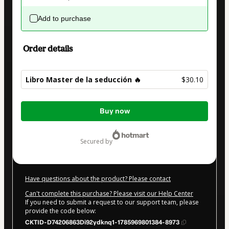
Add to purchase
Order details
Libro Master de la seducción 🔥
$30.10
Total
Buy now
of
$30.10
secured by
Have questions about the product? Please contact
Can't complete this purchase? Please visit our Help Center
If you need to submit a request to our support team, please
provide the code below:
CKTID-D74206863Di92ydknq1-1785969801384-8973