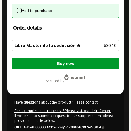
Add to purchase
Order details
Libro Master de la seducción 🔥
$30.10
Total
Buy now
of
$30.10
secured by
Have questions about the product? Please contact
Can't complete this purchase? Please visit our Help Center
If you need to submit a request to our support team, please
provide the code below:
CKTID-D74206863Di92ydknq1-1786104613742-6154