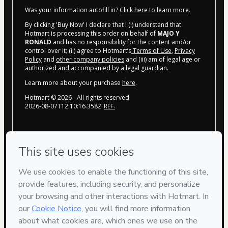
Was your information autofill in?
Click here to learn more
.
By clicking 'Buy Now' I declare that I (i) understand that
Hotmart is processing this order on behalf of
MAJO Y
RONALD
and has no responsibility for the content and/or
control over it; (ii) agree to Hotmart’s
Terms of Use
,
Privacy
Policy
and
other company policies
and (iii) am of legal age or
authorized and accompanied by a legal guardian.
Learn more about your purchase
here
.
Hotmart ©
2026
- All rights reserved
2026-08-07T12:10:16.358Z
REF.
Privacy
Your information is 100% secure
Safe purchase
Secure and authenticated environment