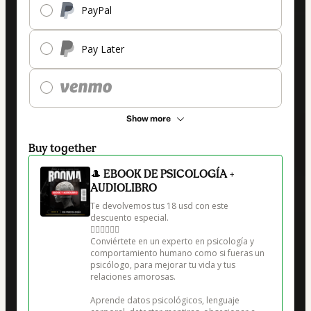
PayPal
Pay Later
Show more
Buy together
🎩 EBOOK DE PSICOLOGÍA +
AUDIOLIBRO
Te devolvemos tus 18 usd con este 
descuento especial.

👇🏼👇🏼👇🏼

Conviértete en un experto en psicología y 
comportamiento humano como si fueras un 
psicólogo, para mejorar tu vida y tus 
relaciones amorosas. 

Aprende datos psicológicos, lenguaje 