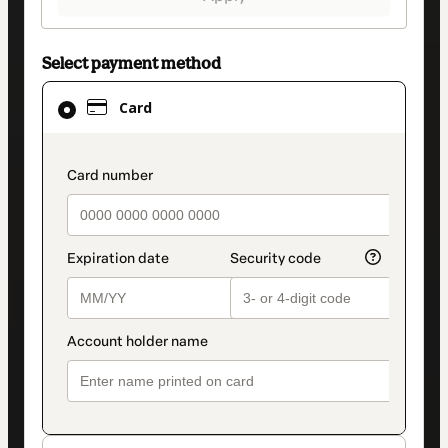
Select payment method
Card
Card
selected
as
payment
payment_data.section_title_v2
method