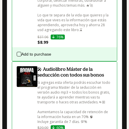
corporal, detectar mentiras, obsesionar a 
alguien y muchos temas más. 🔥🚀

Lo que te separa de la vida que quieres y la 
vida que vives es la información que estás 
aprendiendo, aprovecha hoy y ahorra 28 
$37.96
76%
$8.99
Add to purchase
🎤 Audiolibro Máster de la
seducción con todos sus bonos
Si agregas esta oferta podrás escuchar todo 
el programa Master de la seducción en 
versión audio mp3 + todos los bonos gratis, 
te ayudará a aprender mientras vas tu 
transporte o haces otras actividades.👊🏼

Aumentamos la capacidad de retención de 
la información hasta en un 70% 🧠

$20.00
60%