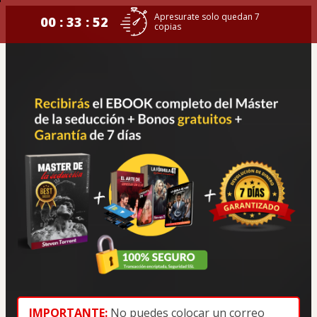
Apresurate solo quedan 7
00 : 33 : 52
copias
IMPORTANTE
:
No puedes colocar un correo 