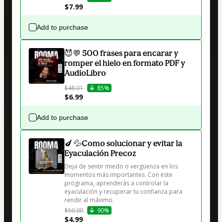
$7.99
Add to purchase
😈💬 500 frases para encarar y
romper el hielo en formato PDF y
AudioLibro
$48.01
85%
$6.99
Add to purchase
🍆 💦Como solucionar y evitar la
Eyaculación Precoz
Deja de sentir miedo o vergüenza en los 
momentos más importantes. Con este 
programa, aprenderás a controlar la 
eyaculación y recuperar tu confianza para 
$50.00
90%
$4.99