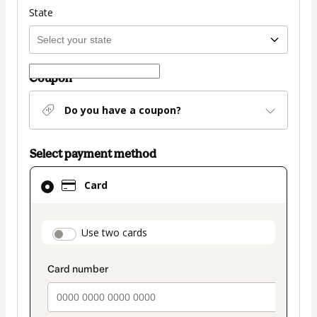
State
Coupon
Do you have a coupon?
Select payment method
Card
Card
selected
as
payment
payment_data.section_title_v2
Use two cards
method