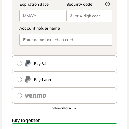
PayPal
Pay Later
Show more
Buy together