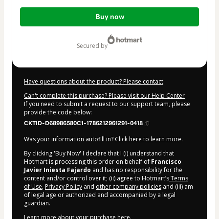
Total
Buy now
of
$607.00
secured by
Have questions about the product? Please contact
Can't complete this purchase? Please visit our Help Center
If you need to submit a request to our support team, please
provide the code below:
CKTID-D68986580C1-1786212961291-0418
Was your information autofill in?
Click here to learn more
.
By clicking 'Buy Now' I declare that I (i) understand that
Hotmart is processing this order on behalf of
Francisco
Javier Iniesta Fajardo
and has no responsibility for the
content and/or control over it; (ii) agree to Hotmart’s
Terms
of Use
,
Privacy Policy
and
other company policies
and (iii) am
of legal age or authorized and accompanied by a legal
guardian.
Learn more about your purchase
here
.