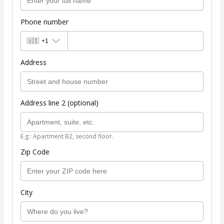
Phone number
🇺🇸
+1
Address
Address line 2 (optional)
E.g.: Apartment B2, second floor.
Zip Code
City