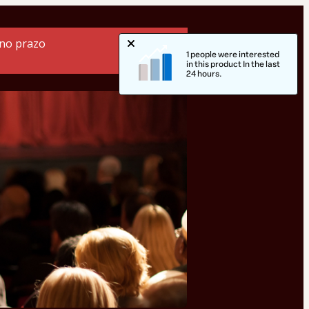
 no prazo
1 people were interested
in this product In the last
24 hours.