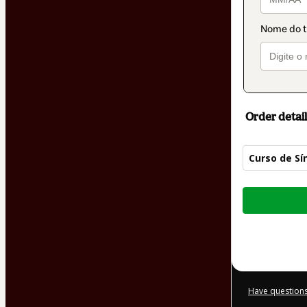
Order detail
Curso de Sí
Total
of
$185.00
Have questions