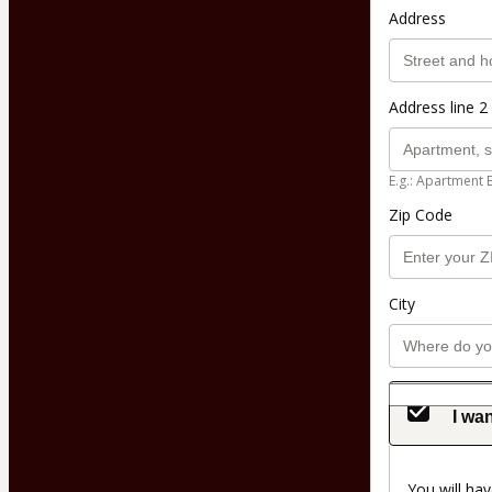
Address
Address line 2 
E.g.: Apartment 
Zip Code
City
I wan
You will hav