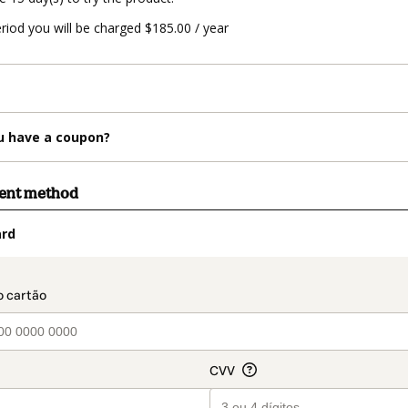
eriod you will be charged $185.00 / year
u have a coupon?
ment method
ard
t_data.section_title_v2