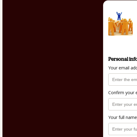
Personal inf
Your email ad
Confirm your 
Your full name