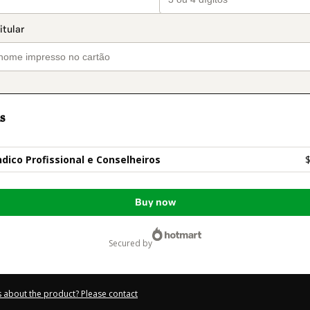
s
ndico Profissional e Conselheiros
$
Buy now
secured by
 about the product? Please contact