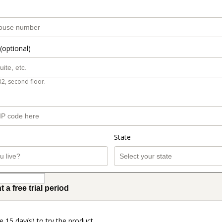
(optional)
B2, second floor.
State
t a free trial period
e 15 day(s) to try the product.