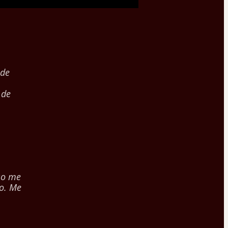
 de
 de
so me
io. Me