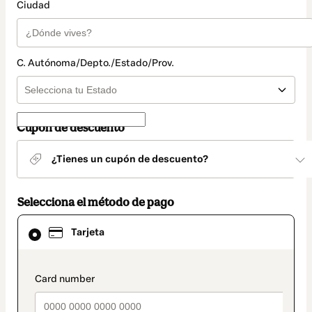
Ciudad
C. Autónoma/Depto./Estado/Prov.
Cupón de descuento
¿Tienes un cupón de descuento?
Selecciona el método de pago
El
Tarjeta
método
de
pago
seleccionado
payment_data.section_title_v2
es
Tarjeta