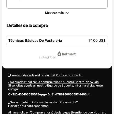
Mostrar más
Detalles de la compra
Técnicas Básicas De Pastelería
74,00 US$
Total
de
protegido por
74,00 US$
¿Tienes dudas sobre el producto? Ponte en contacto
¿No puedes finalizar la compra? Visita nuestra Central de Ayuda
Si solicitas ayuda a nuestro Equipo de Soporte, informa el siguiente
código:
CKTID-D64035995F8epgw0q31-1786280666557-1463
¿Se completó tu información automáticamente?
Haz clic aquí para saber más
.
Al hacer clic en 'Comprar ahora', declaro que (i) entiendo que Hotmart