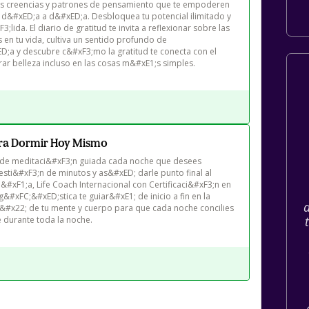
as creencias y patrones de pensamiento que te empoderen 
 d&#xED;a a d&#xED;a. Desbloquea tu potencial ilimitado y 
lida. El diario de gratitud te invita a reflexionar sobre las 
 en tu vida, cultiva un sentido profundo de 
D;a y descubre c&#xF3;mo la gratitud te conecta con el 
rar belleza incluso en las cosas m&#xE1;s simples.
ra Dormir Hoy Mismo
 de meditaci&#xF3;n guiada cada noche que desees 
esti&#xF3;n de minutos y as&#xED; darle punto final al 
xF1;a, Life Coach Internacional con Certificaci&#xF3;n en 
#xFC;&#xED;stica te guiar&#xE1; de inicio a fin en la 
x22; de tu mente y cuerpo para que cada noche concilies 
 durante toda la noche. 