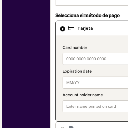
Selecciona el método de pago
El
Tarjeta
método
de
pago
payment_data.secti
seleccionado
es
Tarjeta