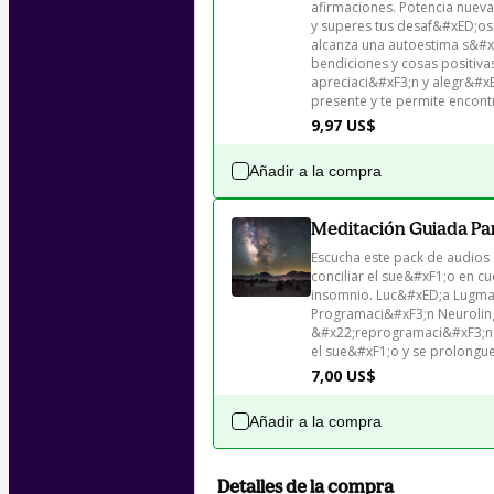
afirmaciones. Potencia nuev
y superes tus desaf&#xED;os
alcanza una autoestima s&#xF3;
bendiciones y cosas positivas
apreciaci&#xF3;n y alegr&#xE
presente y te permite encont
9,97 US$
Añadir a la compra
Meditación Guiada Pa
Escucha este pack de audios
conciliar el sue&#xF1;o en cu
insomnio. Luc&#xED;a Lugma&#
Programaci&#xF3;n Neuroling&
&#x22;reprogramaci&#xF3;n&#
el sue&#xF1;o y se prolongue
7,00 US$
Añadir a la compra
Detalles de la compra