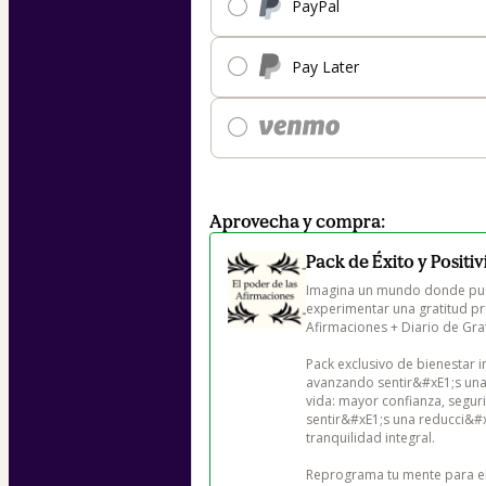
PayPal
Pay Later
Aprovecha y compra:
Pack de Éxito y Positi
Imagina un mundo donde pueda
experimentar una gratitud pr
Afirmaciones + Diario de Grat
Pack exclusivo de bienestar 
avanzando sentir&#xE1;s una 
vida: mayor confianza, seguri
sentir&#xE1;s una reducci&#x
tranquilidad integral.

Reprograma tu mente para el &