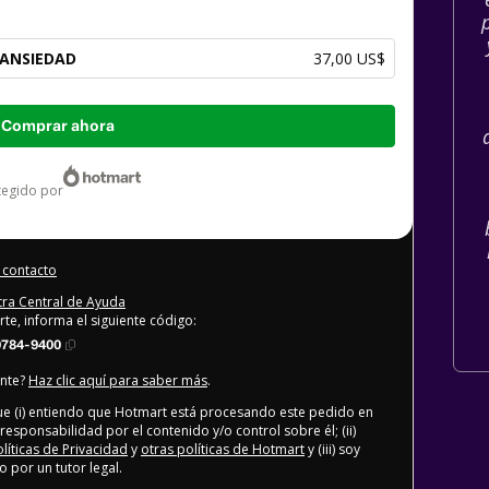
 ANSIEDAD
37,00 US$
Comprar ahora
otegido por
 contacto
stra Central de Ayuda
rte, informa el siguiente código:
9784-9400
ente?
Haz clic aquí para saber más
.
que (i) entiendo que Hotmart está procesando este pedido en
responsabilidad por el contenido y/o control sobre él; (ii)
olíticas de Privacidad
y
otras políticas de Hotmart
y (iii) soy
por un tutor legal.