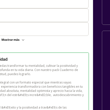
Mostrar más
vidad
s transformar tu mentalidad, cultivar la positividad y 
ofunda en tu vida diaria. Con nuestro pack Cuaderno de 
itud, puedes lograrlo.

integral con un formato especial que mientras vayas 
experiencia transformadora con beneficios tangibles en tu 
dad absoluta, mentalidad optimista y aprecio hacia la vida, 
F3;n del estr&#xE9;s incre&#xED;ble,  autodescubrimiento y 
#xE9;xito y la positividad a trav&#xE9;s de las 