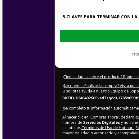
5 CLAVES PARA TERMINAR CON LA
Total
de
37,00 US$
pr
¿Tienes dudas sobre el producto? Ponte en
¿No puedes finalizar la compra? Visita nue
Si solicitas ayuda a nuestro Equipo de Sopo
CKTID-D61040250Fvad7sq2o1-178596991
¿Se completó tu información automáticam
Al hacer clic en 'Comprar ahora', declaro 
nombre de
Servicios Digitales
y no tiene 
acepto los
Términos de Uso de Hotmart
,
P
mayor de edad o autorizado y acompañado 