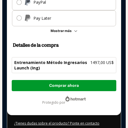
PayPal
Pay Later
Mostrar más
Detalles de la compra
Entrenamiento Método Ingresarios
1497,00 US$
Launch (Ing)
Total
Comprar ahora
de
1497,00 US$
protegido por
¿Tienes dudas sobre el producto? Ponte en contacto