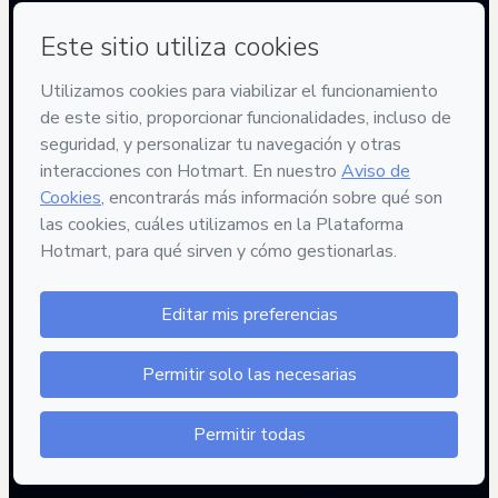
 III.4.1 Acuerdo de pago.
 Usted acepta pagar por todo el Contenido de Ingresarios.net, 
Ingresarios.com, YouTube contenido propio, Teachable 
contenido propio, Mighty Network contenido propio y para las 
herramientas REDITUM SCAN, REDITUM SNIPER, REDITUM SNIPER 
PRO, REDITUM SNIPER ELITE, REDITUM DRONE, REDITUM CLUSTER 
y las nuevas que llegasen a poner a disposición del 
entrenamiento que usted adquiera, que no se obtenga por 
medio de un código de promoción o que la Compañía no le 
haya ofrecido en forma gratuita.
 Ingresarios entenderá que tiene su consentimiento para 
comenzar a prestar el Servicio pactado una vez se verifique el 
pago.
 III.4.2 Precio total.
 El Servicio ofertado por Ingresarios.net, Ingresarios.com, 
incluye todos los impuestos, costos y gastos que deba pagar el 
consumidor para adquirirlo. Por lo cual instamos a los Usuarios 
a revisar el precio antes de proceder al pago.