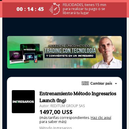
FELICIDADES, tienes 15 min
00 : 14 : 44
para realizar tu pago o se
liberará tu lugar
🇺🇸
Cambiar país
Entrenamiento Método Ingresarios
Launch (Ing)
Autor: REDITUM GROUP SAS
1497,00 US$
(más tarifas correspondientes.
Haz clic aquí
para saber más)
Método Ingresarios