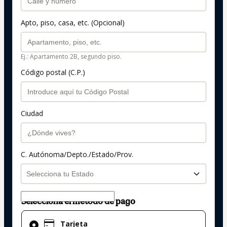
Apto, piso, casa, etc. (Opcional)
Ej.: Apartamento 2B, segundo piso.
Código postal (C.P.)
Ciudad
C. Autónoma/Depto./Estado/Prov.
Selecciona el método de pago
El
Tarjeta
método