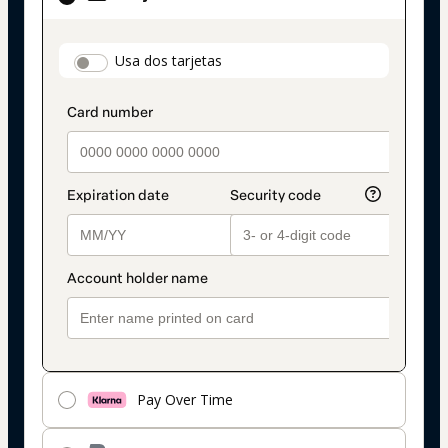
de
pago
payment_data.section_title_v2
Usa dos tarjetas
seleccionado
es
Tarjeta
Pay Over Time