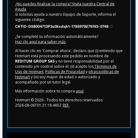
¿No puedes finalizar la compra? Visita nuestra Central de
Ayuda
Si solicitas ayuda a nuestro Equipo de Soporte, informa el
siguiente código:
CKTID-D58004713P3o3kxdqk1-1785979276193-0748
¿Se completó tu información automáticamente?
Haz clic aquí para saber más
.
Al hacer clic en 'Comprar ahora', declaro que (i) entiendo que
Hotmart está procesando este pedido en nombre de
REDITUM GROUP SAS
y no tiene responsabilidad por el
contenido y/o control sobre él; (ii) acepto los
Términos de
Uso de Hotmart
,
Políticas de Privacidad
y
otras políticas de
Hotmart
y (iii) soy mayor de edad o autorizado y
acompañado por un tutor legal.
Más información sobre tu compra
aquí
.
Hotmart ©
2026
- Todos los derechos reservados
2026-08-06T01:21:18.465Z
REF.