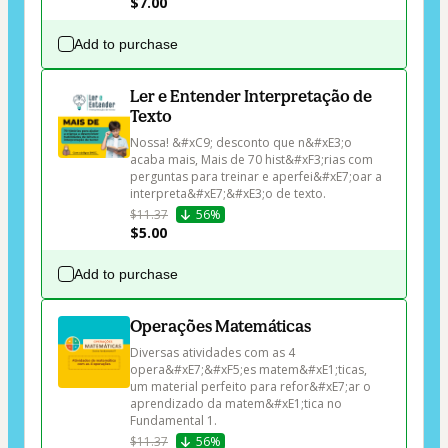
$7.00
Add to purchase
Ler e Entender Interpretação de
Texto
Nossa! &#xC9; desconto que n&#xE3;o 
acaba mais, Mais de 70 hist&#xF3;rias com 
perguntas para treinar e aperfei&#xE7;oar a 
interpreta&#xE7;&#xE3;o de texto.
$11.37
56%
$5.00
Add to purchase
Operações Matemáticas
Diversas atividades com as 4 
opera&#xE7;&#xF5;es matem&#xE1;ticas, 
um material perfeito para refor&#xE7;ar o 
aprendizado da matem&#xE1;tica no 
Fundamental 1.
$11.37
56%