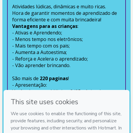
Atividades lúdicas, dinâmicas e muito ricas. 
Hora de garantir momentos de aprendizado de 
forma eficiente e com muita brincadeira!
Vantagens para as crianças
:
- Ativas e Aprendendo;
- Menos tempo nos eletrônicos;
- Mais tempo com os pais;
- Aumenta a Autoestima;
- Reforça e Acelera o aprendizado;
- Vão aprender brincando.
São mais de 
220 paginas
!
- Apresentação: 
Você sabe o que é Higiene? (05 páginas)
- Lavar as mãos (14 páginas)
- Escovar os dentes (23 páginas)
- Banho (22 páginas)
- Cuidados com os cabelos (17 páginas)
- Cuidados com as unhas (12 páginas)
- Cuidados com as orelhas (13 páginas)