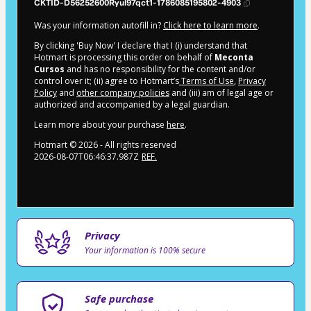
CKTID-D56252600Ryul97qct1-1786085195802-4903
Was your information autofill in?
Click here to learn more
.
By clicking 'Buy Now' I declare that I (i) understand that
Hotmart is processing this order on behalf of
Meconta
Cursos
and has no responsibility for the content and/or
control over it; (ii) agree to Hotmart’s
Terms of Use
,
Privacy
Policy
and
other company policies
and (iii) am of legal age or
authorized and accompanied by a legal guardian.
Learn more about your purchase
here
.
Hotmart ©
2026
- All rights reserved
2026-08-07T06:46:37.987Z
REF.
Privacy
Your information is 100% secure
Safe purchase