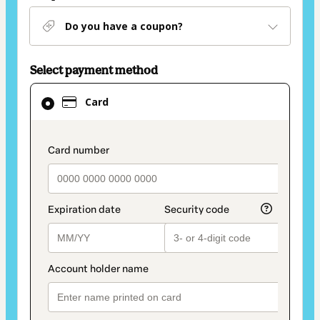
Do you have a coupon?
Select payment method
Card
Card
selected
as
payment
payment_data.section_title_v2
method