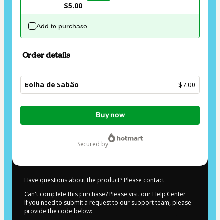
$5.00
Add to purchase
Order details
Bolha de Sabão
$7.00
Total
Buy now
of
$7.00
secured by
Have questions about the product? Please contact
Can't complete this purchase? Please visit our Help Center
If you need to submit a request to our support team, please
provide the code below: