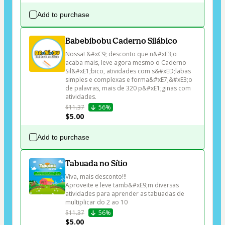
Add to purchase
Babebibobu Caderno Silábico
Nossa! &#xC9; desconto que n&#xE3;o 
acaba mais, leve agora mesmo o Caderno 
Sil&#xE1;bico, atividades com s&#xED;labas 
simples e complexas e forma&#xE7;&#xE3;o 
de palavras, mais de 320 p&#xE1;ginas com 
atividades.
$11.37
56%
$5.00
Add to purchase
Tabuada no Sítio
Viva, mais desconto!!!

Aproveite e leve tamb&#xE9;m diversas 
atividades para aprender as tabuadas de 
multiplicar do 2 ao 10
$11.37
56%
$5.00