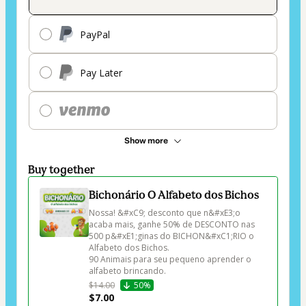
PayPal
Pay Later
Show more
Buy together
Bichonário O Alfabeto dos Bichos
Nossa! &#xC9; desconto que n&#xE3;o 
acaba mais, ganhe 50% de DESCONTO nas 
500 p&#xE1;ginas do BICHON&#xC1;RIO o 
Alfabeto dos Bichos.

90 Animais para seu pequeno aprender o 
alfabeto brincando.
$14.00
50%
$7.00