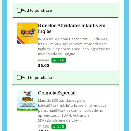
Add to purchase
B de Bee Atividades Infantis em
Inglês
INGL&#xCA;S com Desconto!!! O B de Bee, 
traz 10 m&#xF3;dulos com atividades em 
ingl&#xEA;s para seu pequeno ingressar no 
mundo Bil&#xED;ngue.
$15.22
67%
$5.00
Add to purchase
Colmeia Especial
Mais de 800 atividades para 
Educa&#xE7;&#xE3;o Especial, atividades 
para crian&#xE7;as com dificuldade no 
aprendizado, TDAH, Autismo e 
S&#xED;ndrome de down.
$14.00
50%