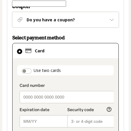
Coupon
Do you have a coupon?
Select payment method
Card
Card
selected
as
payment
payment_data.section_title_v2
Use two cards
method