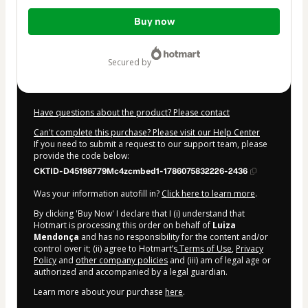
Total
Buy now
of
$165.00
secured by
Have questions about the product? Please contact
Can't complete this purchase? Please visit our Help Center
If you need to submit a request to our support team, please
provide the code below:
CKTID-D45198779Mc4zcmbed1-1786075832226-2436
Was your information autofill in?
Click here to learn more
.
By clicking 'Buy Now' I declare that I (i) understand that
Hotmart is processing this order on behalf of
Luiza
Mendonça
and has no responsibility for the content and/or
control over it; (ii) agree to Hotmart’s
Terms of Use
,
Privacy
Policy
and
other company policies
and (iii) am of legal age or
authorized and accompanied by a legal guardian.
Learn more about your purchase
here
.