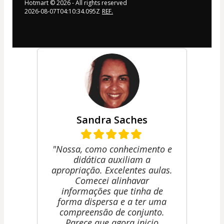
Hotmart ©
2026
- All rights reserved
2026-08-07T04:10:34.095Z
REF.
Sandra Saches
"Nossa, como conhecimento e
didática auxiliam a
apropriação. Excelentes aulas.
Comecei alinhavar
informações que tinha de
forma dispersa e a ter uma
compreensão de conjunto.
Parece que agora inicio