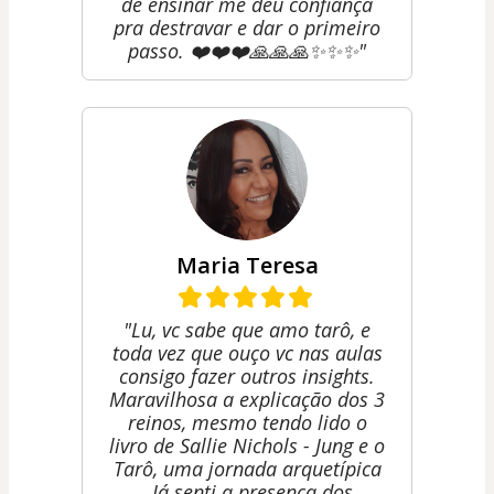
de ensinar me deu confiança
pra destravar e dar o primeiro
passo. ❤️❤️❤️🙏🙏🙏✨✨✨"
Maria Teresa
"Lu, vc sabe que amo tarô, e
toda vez que ouço vc nas aulas
consigo fazer outros insights.
Maravilhosa a explicação dos 3
reinos, mesmo tendo lido o
livro de Sallie Nichols - Jung e o
Tarô, uma jornada arquetípica
. Já senti a presença dos