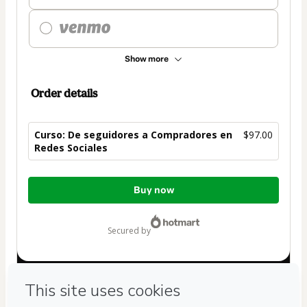
Show more
Order details
Curso: De seguidores a Compradores en
$97.00
Redes Sociales
Total
Buy now
of
$97.00
secured by
Have questions about the product? Please contact
Can't complete this purchase? Please visit our Help Center