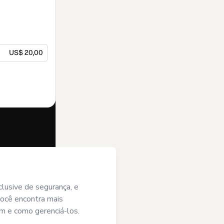
US$ 20,00
ste pedido em
do e/ou faz
otmart
e (iii) que