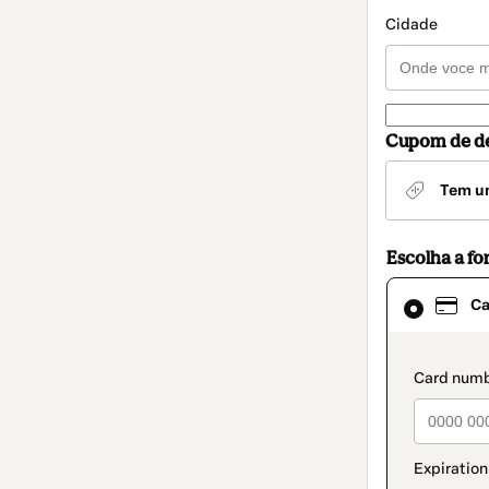
Cidade
Cupom de d
Tem u
Escolha a f
Cartão
Ca
selecionado
como
método
de
paymen
pagamento