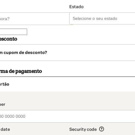
Estado
esconto
m cupom de desconto?
orma de pagamento
rtão
t_data.section_title_v2