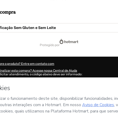
a compra
ficação Sem Gluten e Sem Leite
protegido por
bre o produto? Entre em contato com
inalizar esta compra? Acesse nossa Central de Ajuda
licitar atendimento, o código abaixo deve ser informado:
18Ii0ag7hns1-1786096231148-1699
ões foram preenchidas automaticamente?
Clique aqui para saber mais
.
omprar agora', eu declaro que li e concordo (i) que a Hotmart está processando e
CHEF - NUTRICAO E GASTRONOMIA
e não possui responsabilidade pelo conteú
deste; (ii) com os
Termos de Uso
,
Política de Privacidade
e
demais Políticas da H
dade ou autorizado e acompanhado por um responsável legal.
re sua compra
aqui
.