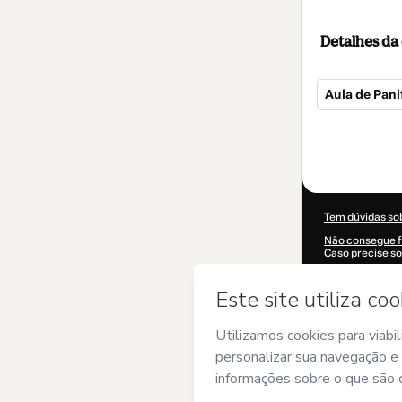
Detalhes d
Aula de Pani
Total
de
US$ 20,00
Tem dúvidas so
Não consegue f
Caso precise so
CKTID-D406436
Suas informaç
Ao clicar em 'C
nome de
NUTRI
controle prévio 
sou maior de i
Saiba mais sob