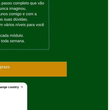
 prazo
ange country