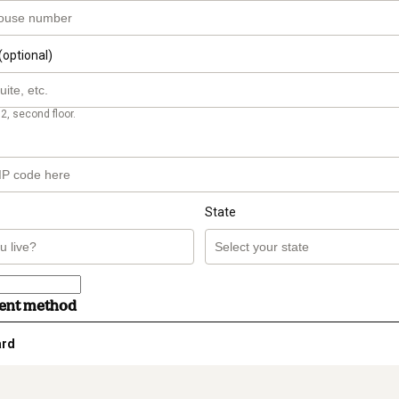
(optional)
2, second floor.
State
ment method
ard