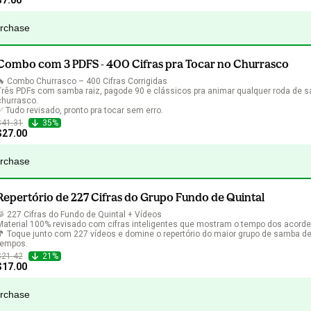
$7.00
urchase
Combo com 3 PDFS - 400 Cifras pra Tocar no Churrasco
🔥 Combo Churrasco – 400 Cifras Corrigidas

Três PDFs com samba raiz, pagode 90 e clássicos pra animar qualquer roda de 
churrasco.

✅ Tudo revisado, pronto pra tocar sem erro.
$41.31
35%
$27.00
urchase
Repertório de 227 Cifras do Grupo Fundo de Quintal
🥁 227 Cifras do Fundo de Quintal + Vídeos

Material 100% revisado com cifras inteligentes que mostram o tempo dos acordes
🎵 Toque junto com 227 vídeos e domine o repertório do maior grupo de samba de
tempos.
$21.42
21%
$17.00
urchase