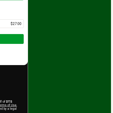
$27.00
lf of
DTS
erms of Use
,
d by a legal