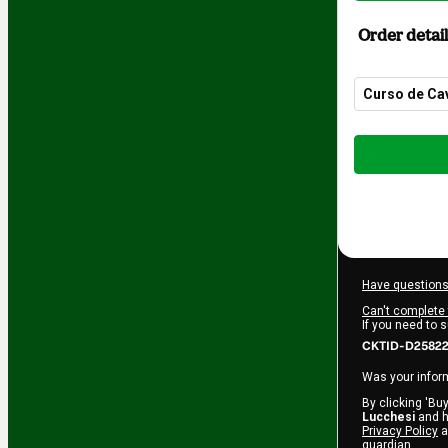
Order detail
Curso de Ca
Total
of
$27.00
Have questions
Can't complete 
If you need to 
CKTID-D25822
Was your inform
By clicking 'Buy
Lucchesi
and ha
Privacy Policy
a
guardian.