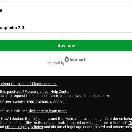
s
vaquinho 2.0
Buy now
secured by
 about the product? Please contact
this purchase? Please visit our Help Center
submit a request to our support team, please provide the code below:
99Dxx1ewh1h1-1786123703514-3029
ation autofill in?
Click here to learn more
.
 Now' I declare that I (i) understand that Hotmart is processing this order on beha
s no responsibility for the content and/or control over it; (ii) agree to Hotmart’s
T
nd
other company policies
and (iii) am of legal age or authorized and accompanie