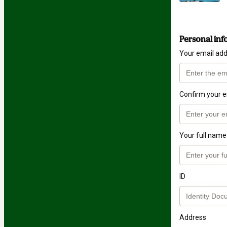
Personal inf
Your email ad
Confirm your e
Your full name
ID
Address