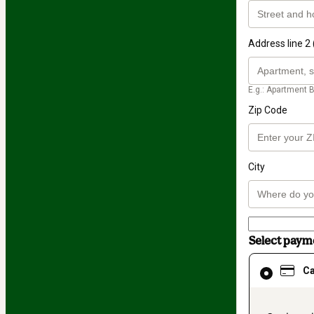
Address line 2 
E.g.: Apartment B
Zip Code
City
Select pay
Card
C
selected
as
payment
method