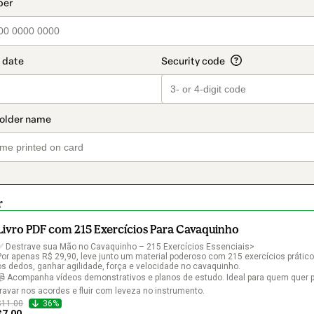
t_data.section_title_v2
r
Livro PDF com 215 Exercícios Para Cavaquinho
✅ Destrave sua Mão no Cavaquinho – 215 Exercícios Essenciais>

Por apenas R$ 29,90, leve junto um material poderoso com 215 exercícios práticos
os dedos, ganhar agilidade, força e velocidade no cavaquinho.

📹 Acompanha vídeos demonstrativos e planos de estudo. Ideal para quem quer p
travar nos acordes e fluir com leveza no instrumento.
$11.00
36%