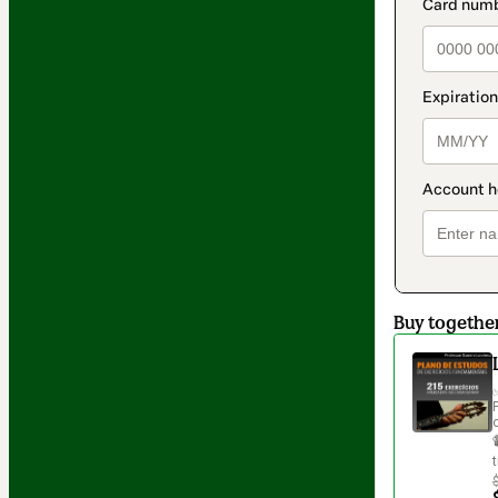
paymen
Buy togethe