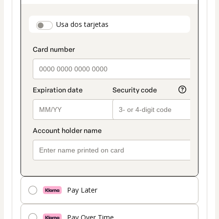
de
pago
payment_data.section_title_v2
Usa dos tarjetas
seleccionado
es
Tarjeta
Pay Later
Pay Over Time