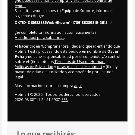
¿No puedes finalizar la compra? Visita nuestra Central de
Ayuda
Si solicitas ayuda a nuestro Equipo de Soporte, informa el
siguiente código:
CKTID-D18582385Webr6hpwm1-1786188289816-2512
¿Se completó tu información automáticamente?
Haz clic aquí para saber más
.
Al hacer clic en 'Comprar ahora', declaro que (i) entiendo que
Hotmart está procesando este pedido en nombre de
Oscar
Peña
y no tiene responsabilidad por el contenido y/o control
sobre él; (ii) acepto los
Términos de Uso de Hotmart
,
Políticas de Privacidad
y
otras políticas de Hotmart
y (iii) soy
mayor de edad o autorizado y acompañado por un tutor
legal.
Más información sobre tu compra
aquí
.
Hotmart ©
2026
- Todos los derechos reservados
2026-08-08T11:24:51.590Z
REF.
Lo que recibirás: