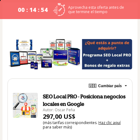
Aprovecha esta oferta antes de
00 : 14 : 54
que termine el tiempo
🇺🇸
Cambiar país
SEO Local PRO - Posiciona negocios
locales en Google
Autor: Oscar Peña
297,00 US$
(más tarifas correspondientes.
Haz clic aquí
para saber más)