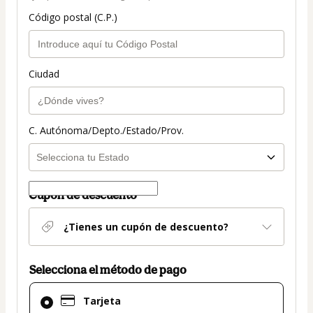
Código postal (C.P.)
Ciudad
C. Autónoma/Depto./Estado/Prov.
Cupón de descuento
¿Tienes un cupón de descuento?
Selecciona el método de pago
El
Tarjeta
método