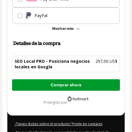
PayPal
Mostrar más
Detalles de la compra
SEO Local PRO - Posiciona negocios
297,00 US$
locales en Google
Total
Comprar ahora
de
297,00 US$
protegido por
¿Tienes dudas sobre el producto? Ponte en contacto