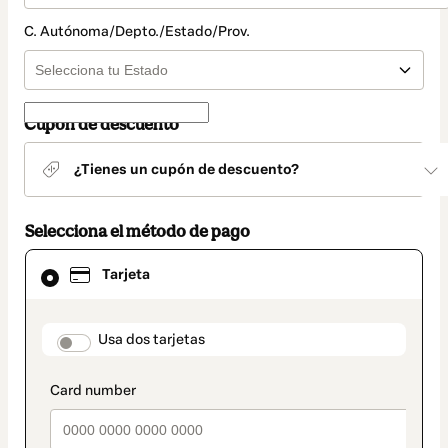
C. Autónoma/Depto./Estado/Prov.
Cupón de descuento
¿Tienes un cupón de descuento?
Selecciona el método de pago
El
Tarjeta
método
de
pago
seleccionado
payment_data.section_title_v2
Usa dos tarjetas
es
Tarjeta