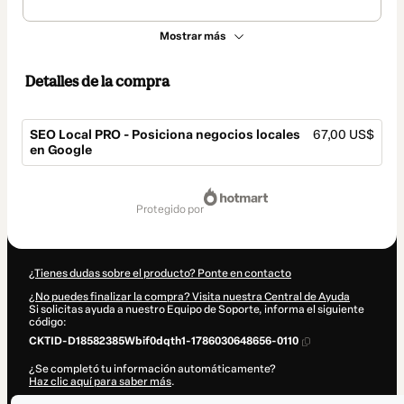
Mostrar más
Detalles de la compra
SEO Local PRO - Posiciona negocios locales
67,00 US$
en Google
Total
de
protegido por
67,00 US$
¿Tienes dudas sobre el producto? Ponte en contacto
¿No puedes finalizar la compra? Visita nuestra Central de Ayuda
Si solicitas ayuda a nuestro Equipo de Soporte, informa el siguiente
código:
CKTID-D18582385Wbif0dqth1-1786030648656-0110
¿Se completó tu información automáticamente?
Haz clic aquí para saber más
.