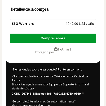
Detalles de la compra
SEO Warriors
1047,00 US$ / año
Total
Comprar ahora
de
1047,00 US$
protegido por
¿Tienes dudas sobre el producto? Ponte en contacto
¿No puedes finalizar la compra? Visita nuestra Central de
Ayuda
Si solicitas ayuda a nuestro Equipo de Soporte, informa el
siguiente código:
CKTID-D17146151B8ojecg5e1-1786036214740-0869
¿Se completó tu información automáticamente?
Haz clic aquí para saber más
.