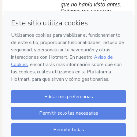
que no había visto antes.
Quienes me conocen
saben que son pocos los
cursos de SEO que
recomiendo y éste es uno
de ellos.""
¿NECESITAS AYUDA?
Escríbenos sin compromiso a 
contacto@seowarriors.club
¡Será un placer ayudarte!
NUESTRA GARANTÍA
Tienes 14 días para probar
 si DINOWarriors es 
para ti o no
. Si no te encaja, te devolvemos tu 
dinero. 
Sin preguntas ni explicaciones.