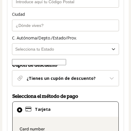
Ciudad
C. Autónoma/Depto./Estado/Prov.
Cupón de descuento
¿Tienes un cupón de descuento?
Selecciona el método de pago
El
Tarjeta
método
de
pago
payment_data.section_title_v2
seleccionado