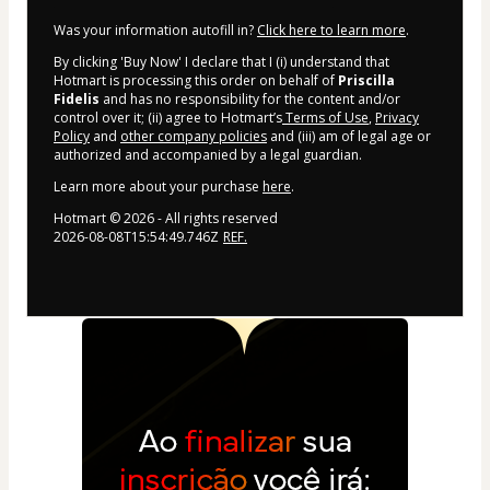
Was your information autofill in?
Click here to learn more
.
By clicking 'Buy Now' I declare that I (i) understand that
Hotmart is processing this order on behalf of
Priscilla
Fidelis
and has no responsibility for the content and/or
control over it; (ii) agree to Hotmart’s
Terms of Use
,
Privacy
Policy
and
other company policies
and (iii) am of legal age or
authorized and accompanied by a legal guardian.
Learn more about your purchase
here
.
Hotmart ©
2026
- All rights reserved
2026-08-08T15:54:49.746Z
REF.