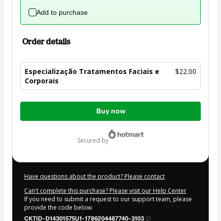
Add to purchase
Order details
Especialização Tratamentos Faciais e
$22.00
Corporais
Total
Buy now
of
$22.00
secured by
Have questions about the product? Please contact
Can't complete this purchase? Please visit our Help Center
If you need to submit a request to our support team, please
provide the code below:
CKTID-D14301575U1-1786204487740-3103