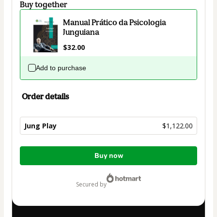
Buy together
Manual Prático da Psicologia
Junguiana
$32.00
Add to purchase
Order details
Jung Play
$1,122.00
Total
Buy now
of
$1,122.00
secured by