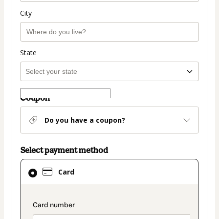
City
State
Coupon
Do you have a coupon?
Select payment method
Card
Card
selected
as
payment
payment_data.section_title_v2
method