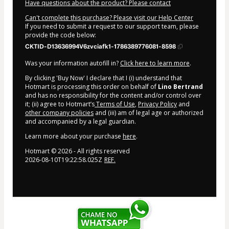
Have questions about the product? Please contact
Can't complete this purchase? Please visit our Help Center
If you need to submit a request to our support team, please
provide the code below:
CKTID-D13636994V6zvciafk1-1786389776081-8598
Was your information autofill in?
Click here to learn more
.
By clicking 'Buy Now' I declare that I (i) understand that
Hotmart is processing this order on behalf of
Lino Bertrand
and has no responsibility for the content and/or control over
it; (ii) agree to Hotmart’s
Terms of Use
,
Privacy Policy
and
other company policies
and (iii) am of legal age or authorized
and accompanied by a legal guardian.
Learn more about your purchase
here
.
Hotmart ©
2026
- All rights reserved
2026-08-10T19:22:58.025Z
REF.