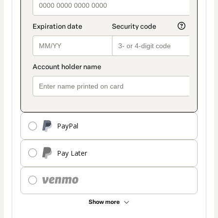
PayPal
Pay Later
Show more