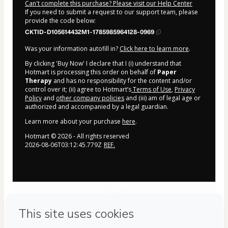
Can't complete this purchase? Please visit our Help Center
If you need to submit a request to our support team, please
provide the code below:
CKTID-D105614432M1-1785985964128-0969
Was your information autofill in?
Click here to learn more
.
By clicking 'Buy Now' I declare that I (i) understand that
Hotmart is processing this order on behalf of
Paper
Therapy
and has no responsibility for the content and/or
control over it; (ii) agree to Hotmart’s
Terms of Use
,
Privacy
Policy
and
other company policies
and (iii) am of legal age or
authorized and accompanied by a legal guardian.
Learn more about your purchase
here
.
Hotmart ©
2026
- All rights reserved
2026-08-06T03:12:45.779Z
REF.