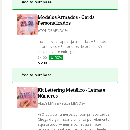
Add to purchase
Modelos Armados + Cards
Personalizados
⭐TOP DE VENDAS⭐

modelos de topper já armados + 3 cards 
imprimíveis + 3 mockups de bolo — só 
trocar a cor e entregar
$4.00
50%
$2.00
Add to purchase
Kit Lettering Metálico - Letras e
Números
⭐LEVE MAIS E PEGUE MENOS⭐ 

+80 letras e números balloon já recortados.

Chega de garimpar elemento por elemento: 
aqui tá tudo — números, letras e frase 
pronta pra qualquer topper que o cliente 