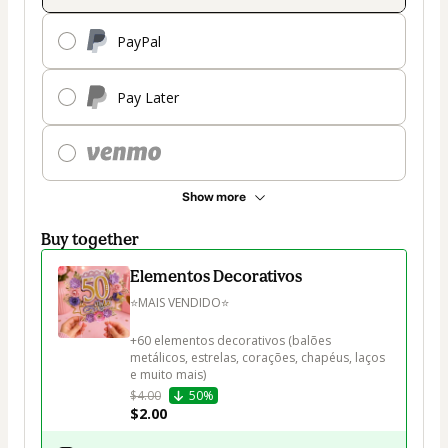
PayPal
Pay Later
Show more
Buy together
Elementos Decorativos
⭐MAIS VENDIDO⭐

+60 elementos decorativos (balões 
metálicos, estrelas, corações, chapéus, laços 
e muito mais) 
$4.00
50%
$2.00