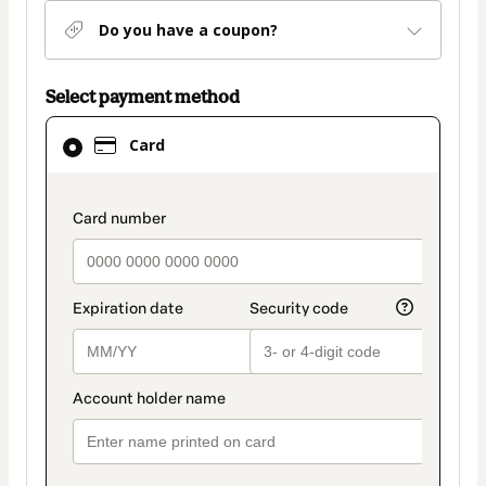
Do you have a coupon?
Select payment method
Card
Card
selected
as
payment
payment_data.section_title_v2
method