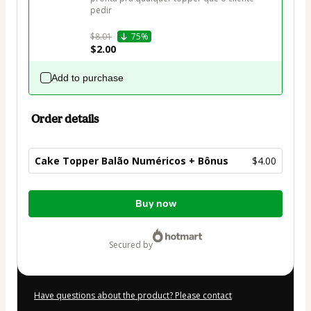
pedir

$8.01
75%
$2.00
Add to purchase
Order details
Cake Topper Balão Numéricos + Bônus
$4.00
Total
Buy now
of
$4.00
secured by
Have questions about the product? Please contact